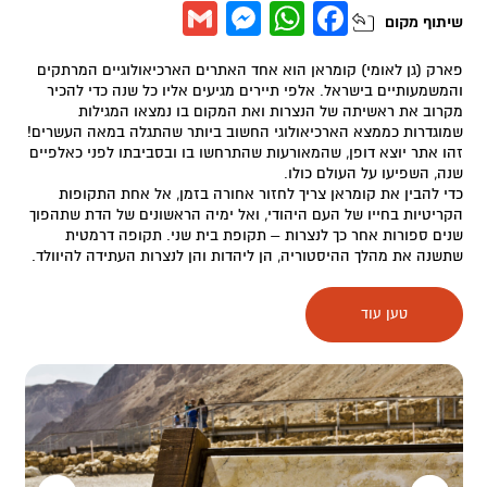
Messenger
Gmail
WhatsApp
Facebook
שיתוף
מקום
פארק (גן לאומי) קומראן הוא אחד האתרים הארכיאולוגיים המרתקים
והמשמעותיים בישראל. אלפי תיירים מגיעים אליו כל שנה כדי להכיר
מקרוב את ראשיתה של הנצרות ואת המקום בו נמצאו המגילות
שמוגדרות כממצא הארכיאולוגי החשוב ביותר שהתגלה במאה העשרים!
זהו אתר יוצא דופן, שהמאורעות שהתרחשו בו ובסביבתו לפני כאלפיים
שנה, השפיעו על העולם כולו.
כדי להבין את קומראן צריך לחזור אחורה בזמן, אל אחת התקופות
הקריטיות בחייו של העם היהודי, ואל ימיה הראשונים של הדת שתהפוך
שנים ספורות אחר כך לנצרות – תקופת בית שני. תקופה דרמטית
שתשנה את מהלך ההיסטוריה, הן ליהדות והן לנצרות העתידה להיוולד.
הביקור במקום יחשוף אתכם לסיפור של כת מסתורית, ארכיאולוגים
נחושים, מגילות ששרדו במדבר אלפי שנים ולידתה של דת חדשה.
טען עוד
הסיפור המדהים הזה שוכן בתוך אחד המקומות היפים ביותר – עם
הפנים אל ים המלח, והגב אל מצוק ההעתקים המשובץ עשרות מערות
מסתוריות. אבל בואו נספר את הסיפור החשוב הזה, לפי הסדר.
האיסיים
לא הרבה ידוע על הכת המסתורית שחיה פה ועל אורח החיים שלה.
אפילו השם שלה לא ממש ברור. בחלק מן המקורות הם מוזכרים
כ"אנשי כת המדבר" או "אנשי היחד", בחלק הם מכונים האיסיים, "כת