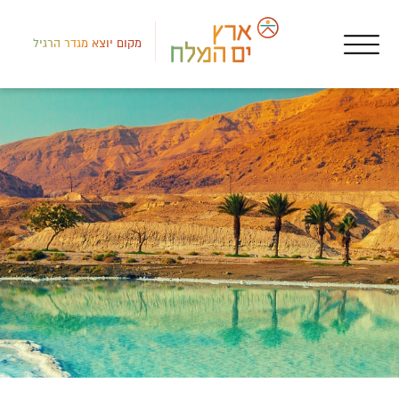
מקום יוצא מגדר הרגיל
רמת
אטר
צ'י