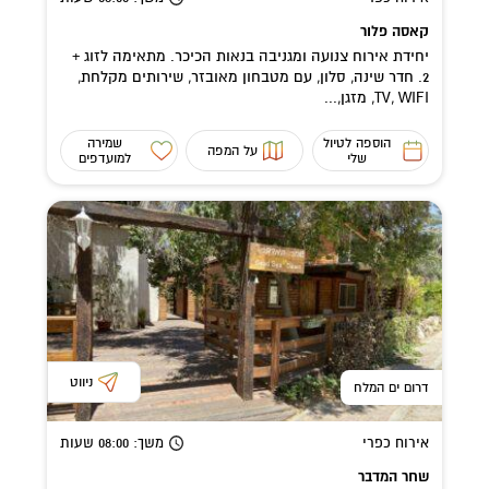
קאסה פלור
יחידת אירוח צנועה ומגניבה בנאות הכיכר. מתאימה לזוג +
2. חדר שינה, סלון, עם מטבחון מאובזר, שירותים מקלחת,
TV, WIFI, מזגן,...
הוספה לטיול
שמירה
על המפה
שלי
למועדפים
ניווט
דרום ים המלח
אירוח כפרי
משך
: 08:00
שעות
שחר המדבר