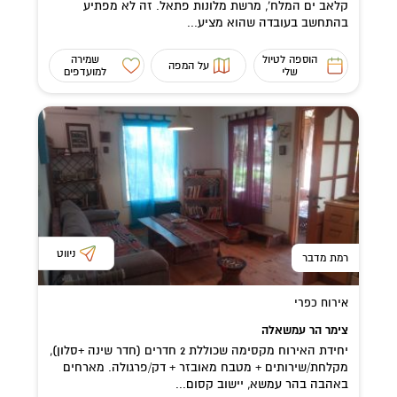
קלאב ים המלח', מרשת מלונות פתאל. זה לא מפתיע
בהתחשב בעובדה שהוא מציע...
הוספה לטיול
שמירה
על המפה
שלי
למועדפים
ניווט
רמת מדבר
אירוח כפרי
צימר הר עמשאלה
יחידת האירוח מקסימה שכוללת 2 חדרים (חדר שינה +סלון),
מקלחת/שירותים + מטבח מאובזר + דק/פרגולה. מארחים
באהבה בהר עמשא, יישוב קסום...