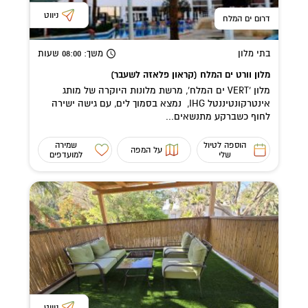
ניווט
דרום ים המלח
בתי מלון
משך
: 08:00
שעות
מלון וורט ים המלח (קראון פלאזה לשעבר)
מלון 'VERT ים המלח', מרשת מלונות היוקרה של מותג
אינטרקונטיננטל IHG, נמצא בסמוך לים, עם גישה ישירה
לחוף כשברקע מתנשאים...
הוספה לטיול
שמירה
על המפה
שלי
למועדפים
ניווט