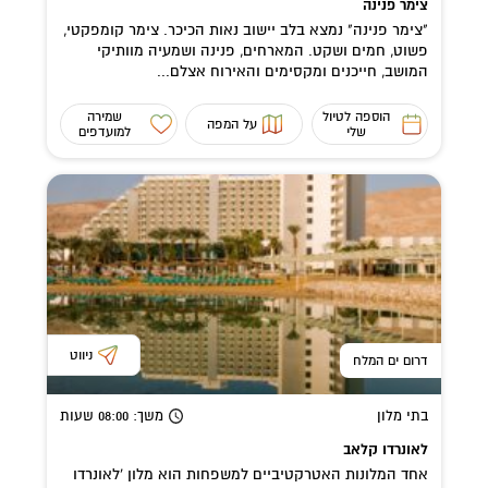
צימר פנינה
"צימר פנינה" נמצא בלב יישוב נאות הכיכר. צימר קומפקטי,
פשוט, חמים ושקט. המארחים, פנינה ושמעיה מוותיקי
המושב, חייכנים ומקסימים והאירוח אצלם...
הוספה לטיול
שמירה
על המפה
שלי
למועדפים
ניווט
דרום ים המלח
בתי מלון
משך
: 08:00
שעות
לאונרדו קלאב
אחד המלונות האטרקטיביים למשפחות הוא מלון 'לאונרדו