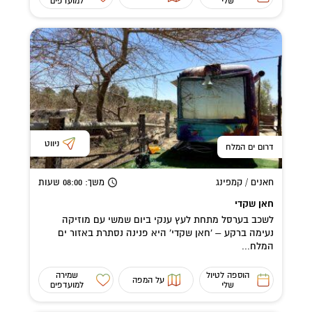
שלי
למועדפים
ניווט
דרום ים המלח
חאנים / קמפינג
משך
: 08:00
שעות
חאן שקדי
לשכב בערסל מתחת לעץ ענקי ביום שמשי עם מוזיקה
נעימה ברקע – 'חאן שקדי' היא פנינה נסתרת באזור ים
המלח...
הוספה לטיול
שמירה
על המפה
שלי
למועדפים