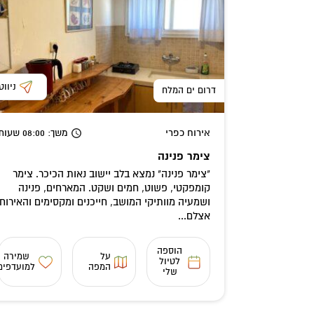
ניווט
דרום ים המלח
אירוח כפרי
משך
: 08:00
שעות
צימר פנינה
"צימר פנינה" נמצא בלב יישוב נאות הכיכר. צימר
קומפקטי, פשוט, חמים ושקט. המארחים, פנינה
ושמעיה מוותיקי המושב, חייכנים ומקסימים והאירוח
אצלם...
הוספה
על
שמירה
לטיול
המפה
למועדפים
שלי