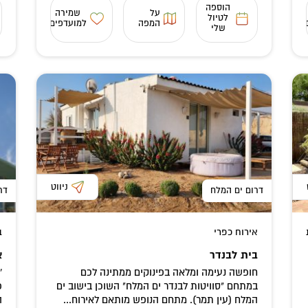
הוספה
על
שמירה
לטיול
המפה
למועדפים
שלי
ניווט
דרום ים המלח
דר
אירוח כפרי
ב
בית לבנדר
א
חופשה נעימה ומלאה בפינוקים ממתינה לכם
'
במתחם "סוויטות לבנדר ים המלח" השוכן בישוב ים
פ
המלח (עין תמר). מתחם הנופש מותאם לאירוח...
ה