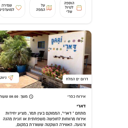
הוספה
על
שמירה
לטיול
המפה
למועדפים
שלי
ניווט
דרום ים המלח
אירוח כפרי
משך
: 08:00
שעות
דארי
מתחם " דארי", הממוקם בעין תמר, מציע יחידות
אירוח מרווחות לחופשה משפחתית או זוגית מהנה
ורגועה. האווירה השקטה ששוררת במקום,