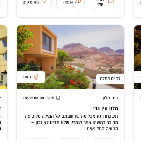
המפה
למועדפים
שלי
ניווט
לב ים המלח
בתי מלון
משך
: 08:00
שעות
א
מלון עין גדי
ז
תשכחו רגע מכל מה שחשבתם על המילה מלון. פה
ז
מדובר במשהו אחר לגמרי. שלא תבינו לא נכון –
ו
החוויה המלונאית...
נ