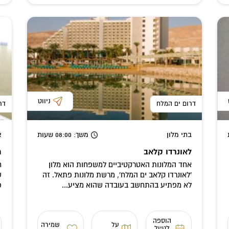
ניווט
דרום ים המלח
דר
בתי מלון
משך
: 08:00
שעות
א
לאונרדו קלאב
ח
אחד המלונות האטרקטיביים למשפחות הוא מלון
ח
'לאונרדו קלאב ים המלח', מרשת מלונות פתאל. זה
ש
לא מפתיע בהתחשב בעובדה שהוא מציע...
פ
הוספה
על
שמירה
לטיול