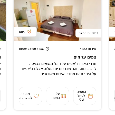
ניווט
דרום ים המלח
אירוח כפרי
משך
: 08:00
שעות
א
צפים על הים
OM
חדרי האירוח "צפים על הים" נמצאים בכניסה
ל
ליישוב נווה זוהר שבדרום ים המלח. אצלנו ב"צפים
ה
על הים" תהנו מחדרי אירוח מאובזרים...
ש
הוספה
על
שמירה
לטיול
המפה
למועדפים
שלי