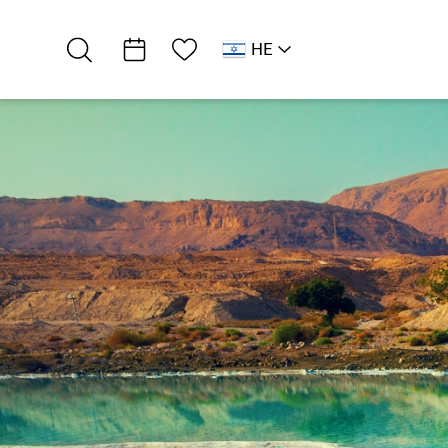
רשימת מועדפים
HE
AR
RU
EN
רמת מדבר
אטרקציות וסדנאות
מורי דרך Visitor…