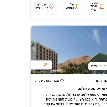
הוספה
על
שמירה
לטיול
המפה
למועדפים
שלי
ניווט
ום ים המלח
תי מלון
משך
: 08:00
שעות
ואזיס ספא קלאב
אואזיס ספא קלאב ים המלח', מרשת מלונות
רימה, הוא מלון מציע חופשת ספא אמיתית
מיועדת למבוגרים מעל גיל 18. בהשראת קסם...