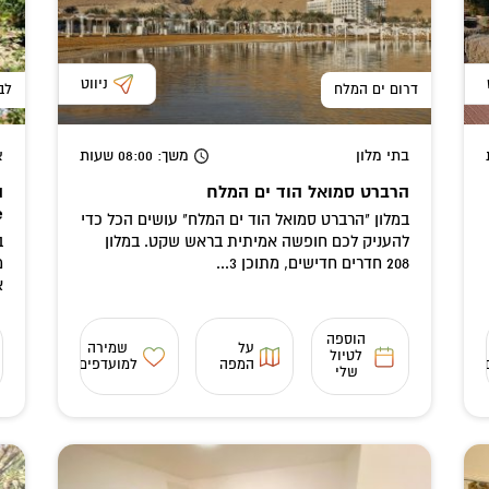
ניווט
דרום ים המלח
לב
בתי מלון
משך
: 08:00
שעות
א
הרברט סמואל הוד ים המלח
e
במלון "הרברט סמואל הוד ים המלח" עושים הכל כדי
להעניק לכם חופשה אמיתית בראש שקט. במלון
ב
208 חדרים חדישים, מתוכן 3...
מ
א
הוספה
על
שמירה
לטיול
המפה
למועדפים
שלי