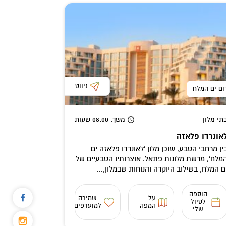
ניווט
ום ים המלח
תי מלון
משך
: 08:00
שעות
אונרדו פלאזה
ין מרחבי הטבע, שוכן מלון 'לאונרדו פלאזה ים
מלח', מרשת מלונות פתאל. אוצרותיו הטבעיים של
ם המלח, בשילוב היוקרה והנוחות שבמלון,...
הוספה
על
שמירה
לטיול
המפה
למועדפים
שלי