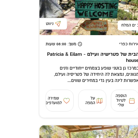
ניווט
 ים המלח
ירוח כפרי
משך
: 08:00
שעות
הבית של פטרישיה ועילם - Patricia & Eilam
hous
מרכז גן בוטני שופע בצמחים ייחודיים וזנים
גוונים, נמצאת לה היחידה של פטריסיה ועילם,
פשרות לינה בעין גדי במחירים שווים...
הוספה
על
שמירה
לטיול
המפה
למועדפים
שלי