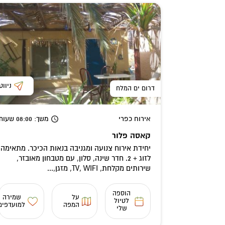
ניווט
דרום ים המלח
אירוח כפרי
משך
: 08:00
שעות
קאסה פלור
יחידת אירוח צנועה ומגניבה בנאות הכיכר. מתאימה
לזוג + 2. חדר שינה, סלון, עם מטבחון מאובזר,
שירותים מקלחת, TV, WIFI, מזגן,...
הוספה
על
שמירה
לטיול
המפה
למועדפים
שלי