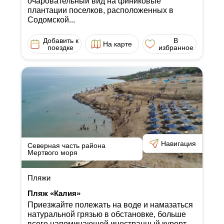
очаровательный вид на финиковые
плантации поселков, расположенных в
Содомской...
Добавить к
В
На карте
поездке
избранное
Навигация
Северная часть района
Мертвого моря
Пляжи
Пляж «Калия»
Приезжайте полежать на воде и намазаться
натуральной грязью в обстановке, больше
всего напоминающей иностранный курорт.