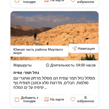
поездке
избранное
Навигация
Южная часть района Мертвого
моря
Маршруты
Длительность
: 04:00
часов
נחל תמר- צפית
מסלול נחל תמר וצפית הנו מסלול מרתק ואתגרי עם
סולמות, חבלים, מדרגות סלע וכמובן תצפית נוף
יפיפיה על ים המלח...
Добавить к
В
На карте
поездке
избранное