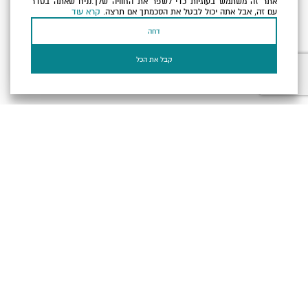
אתר זה משתמש בעוגיות כדי לשפר את החוויה שלך.נניח שאתה בסדר
כתובת הדוא"ל שלך
עם זה, אבל אתה יכול לבטל את הסכמתך אם תרצה.
קרא עוד
דחה
אני מאשר/ת שקראתי ומסכים/ה
למדיניות הפרטיות ולמדיניות
הקוקיז
של האתר.
קבל את הכל
בעל עסק? התחבר כאן
הצהרת נגישות
תקנון, תנאי שימוש ומדיניות פרטיות
הגדרות פרטיות
Powered by
כל הזכויות שמורות לארץ ים המלח ©