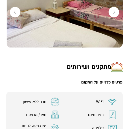
6 יחידות משפחתיות (עד 10 אורחים)
מתקנים ושירותים
פרטים כלליים על המקום
WIFI
חדר ללא עישון
חניה חינם
חצר/ מרפסת
יש כניסה לחיות
טלויזיה