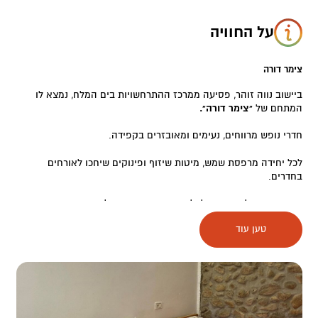
על החוויה
צימר דורה
ביישוב נווה זוהר, פסיעה ממרכז ההתרחשויות בים המלח, נמצא לו
המתחם של
"צימר דורה".
חדרי נופש מרווחים, נעימים ומאובזרים בקפידה.
לכל יחידה מרפסת שמש, מיטות שיזוף ופינוקים שיחכו לאורחים
בחדרים.
גם חבריכם על ארבע יוכלו ליהנות בצימר, שמקבל בזרועות פתוחות
בעלי חיים.
טען עוד
ינאי ידאג לכל מה שתצטרכו או חסר לכם כמו כביסה, הסעות, קניות,
המלצות על מה כדאי לעשות ואיפה כדאי לבלות והכל עם חיוך והמון
אכפתיות.
במתחמים השונים:
פזורים 7 יחידות
1 יחידה זוגית