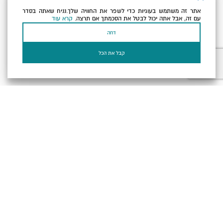
אתר זה משתמש בעוגיות כדי לשפר את החוויה שלך.נניח שאתה בסדר
כתובת הדוא"ל שלך
עם זה, אבל אתה יכול לבטל את הסכמתך אם תרצה.
קרא עוד
דחה
אני מאשר/ת שקראתי ומסכים/ה
למדיניות הפרטיות ולמדיניות
הקוקיז
של האתר.
קבל את הכל
בעל עסק? התחבר כאן
הצהרת נגישות
תקנון, תנאי שימוש ומדיניות פרטיות
הגדרות פרטיות
Powered by
כל הזכויות שמורות לארץ ים המלח ©