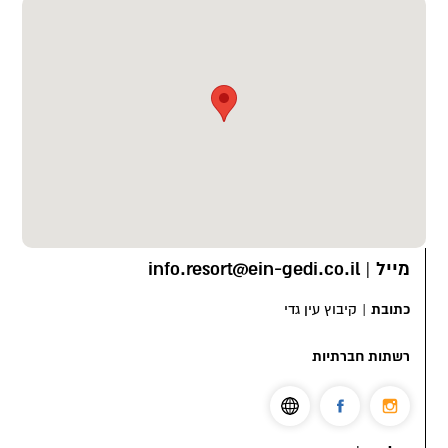
ובאובב קטן שנשתל ממש במרכזו.
צילום: יוסי רותם, מירי דוידוביץ', מקס קובלסקי
מייל
|
info.resort@ein-gedi.co.il
כתובת
|
קיבוץ עין גדי
רשתות חברתיות