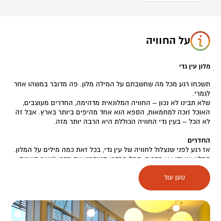
על החוויה
מלון עין גדי
תשכחו רגע מכל מה שחשבתם על המילה מלון. פה מדובר במשהו אחר
לגמרי.
שלא תבינו לא נכון – החוויה המלונאית מדהימה, החדרים מעוצבים,
האוכל זוכה למחמאות, הספא הוא אחד מהיפים ביותר בארץ. אבל זה
לא הכל – בעין גדי החוויה הכוללת היא הרבה יותר מזה.
החדרים
אז רגע לפני שנצלול לחוויה של עין גדי, בכל זאת כמה מילים על המלון.
במלון עין גדי 166 חדרים, החל מחדרי סטנדרט ועד חדרי ג'וניור סוויטה
ודלוקס יוקרתיים, כך שכל אחד יכול למצוא את החדר המתאים לו. דבר
טען עוד
אחד משותף לכל חדרי המלון – הם כולם פרושים בתוך גן בוטני יפיפה,
עם הרבה מרווח ושטח פתוח בין המבנים, ולכל החדרים יש מרפסת
פרטית שמאפשרת לכם לשבת בשקט וליהנות מכל היופי הזה
שסביבכם. אם יש לכם ילדים, הם בטח ישמחו לרוץ על הדשאים, לחקור
את הבאובב, לשחק במתקני המשחקים ובמיני גולף המפורסם, בעוד