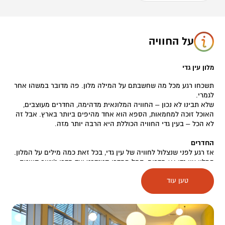
על החוויה
מלון עין גדי
תשכחו רגע מכל מה שחשבתם על המילה מלון. פה מדובר במשהו אחר
לגמרי.
שלא תבינו לא נכון – החוויה המלונאית מדהימה, החדרים מעוצבים,
האוכל זוכה למחמאות, הספא הוא אחד מהיפים ביותר בארץ. אבל זה
לא הכל – בעין גדי החוויה הכוללת היא הרבה יותר מזה.
החדרים
אז רגע לפני שנצלול לחוויה של עין גדי, בכל זאת כמה מילים על המלון.
במלון עין גדי 166 חדרים, החל מחדרי סטנדרט ועד חדרי ג'וניור סוויטה
ודלוקס יוקרתיים, כך שכל אחד יכול למצוא את החדר המתאים לו. דבר
טען עוד
אחד משותף לכל חדרי המלון – הם כולם פרושים בתוך גן בוטני יפיפה,
עם הרבה מרווח ושטח פתוח בין המבנים, ולכל החדרים יש מרפסת
פרטית שמאפשרת לכם לשבת בשקט וליהנות מכל היופי הזה
שסביבכם. אם יש לכם ילדים, הם בטח ישמחו לרוץ על הדשאים, לחקור
את הבאובב, לשחק במתקני המשחקים ובמיני גולף המפורסם, בעוד