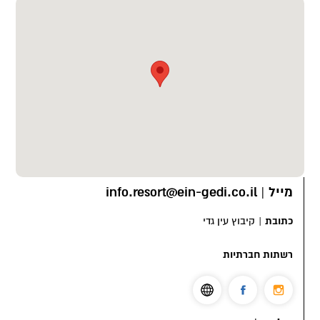
ובאובב קטן שנשתל ממש במרכזו.
צילום: יוסי רותם, מירי דוידוביץ', מקס קובלסקי
מייל
|
info.resort@ein-gedi.co.il
כתובת
|
קיבוץ עין גדי
רשתות חברתיות