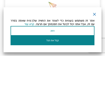
ניוזלטר
אתר זה משתמש בעוגיות כדי לשפר את החוויה שלך.נניח שאתה בסדר
כתובת הדוא"ל שלך
עם זה, אבל אתה יכול לבטל את הסכמתך אם תרצה.
קרא עוד
דחה
אני מאשר/ת שקראתי ומסכים/ה
למדיניות הפרטיות ולמדיניות
הקוקיז
של האתר.
קבל את הכל
בעל עסק? התחבר כאן
הצהרת נגישות
תקנון, תנאי שימוש ומדיניות פרטיות
הגדרות פרטיות
Powered by
כל הזכויות שמורות לארץ ים המלח ©