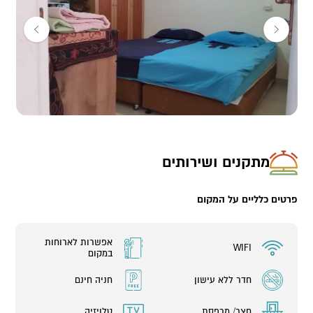
במתחמים השונים:
פזורות 13 יחידות-
5 יחידות זוגיות
8 יחידות משפחתיות בגדלים שונים (עד 7 אורחים)
מתקנים ושירותים
פרטים כלליים על המקום
אפשרות לארוחות
WIFI
במקום
חדר ללא עישון
חניה חינם
חצר/ מרפסת
טלויזיה