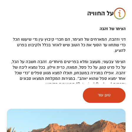
על החוויה
הצימר של זהבה
דני וזהבה, המארחים של הצימר, הם חברי קיבוץ עין גדי שיעשו הכל
כדי שתחוו עד הסוף את כל הטוב שיש לאזור בכלל ולקיבוץ בפרט
להציע.
הצימר צבעוני, מעוצב ומלא בפריטים מיוחדים. זהבה חשבה על הכל,
על כל פרט קטן, על כל פסל, תמונה, כרית ווילון. בכל נמצא ליבה של
זהבה. אפילו במגירה במטבחון, תוכלו למצא מגוון ספלים "כדי שכל
אחד ימצא ספל שהוא יאהב". במגירות המקלחת תמצאו סבונים
וקרמים "Botanical Gardens" המיוצרים בקיבוץ.
טען עוד
כשתגיעו תזכו לקבלת פנים חייכנית וחמה ובצימר תמצאו תמיד פינוקים
מתוקים מעשה ידיה, פירות, תה, קפה והפתעות במקרר.
המטבחון בצימר מאובזר באופן בסיסי אך תמיד תוכלו להשתמש
במטבח של זהבה ודני כדי להכין לעצמכם מה שתרצו.
לצימר מרפסת מטופחת המשקיפה לגן הבוטני של הקיבוץ ולנוף עוצר