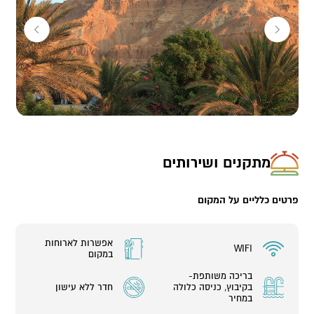
נשימה של ים המלח, הרי מואב ומצדה. לפה תרצו לחזור גם בחופשה
הבאה.
מתאים לחופשה זוגית או משפחתית (עד 4 אורחים)
במתחם:
1 יחידה (זוג+2 ילדים)
מתקנים ושירותים
פרטים כלליים על המקום
אפשרות לארוחות
WIFI
במקום
בריכה משותפת-
בקיבוץ, כניסה כלולה
חדר ללא עישון
במחיר