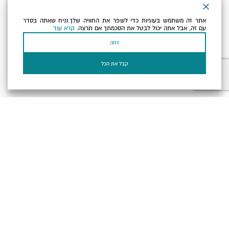
ניוזלטר
אתר זה משתמש בעוגיות כדי לשפר את החוויה שלך.נניח שאתה בסדר
כתובת הדוא"ל שלך
עם זה, אבל אתה יכול לבטל את הסכמתך אם תרצה.
קרא עוד
דחה
אני מאשר/ת שקראתי ומסכים/ה
למדיניות הפרטיות ולמדיניות
הקוקיז
של האתר.
קבל את הכל
בעל עסק? התחבר כאן
הצהרת נגישות
תקנון, תנאי שימוש ומדיניות פרטיות
הגדרות פרטיות
Powered by
כל הזכויות שמורות לארץ ים המלח ©