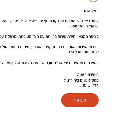
בצל ההר
צימר בצל ההר ממוקם על נקודת נוף יפיפייה אשר צופה על מטעי ה
ים המלח והרי מואב.
בצימר תמצאו יחידת אירוח מרווחת עם חצר מטופחת ומרפסת עם נ
יחידת האירוח מאובזרת בפינת קפה, מטבחון, מיטות נוחות ומעל 
לתת מענה מכל הלב.
המארחים מתאימים עצמם למגוון קהלי יעד, הציבור הדתי, מטיילי 
היחידה הזוגית-
מקס' אנשים ביחידה: 3
חדרי שינה: 1
גודל יחידה: 25 מ"ר
טען עוד
היחידה המשפחתית גפן-
מקס' אנשים ביחידה: 7
חדרי שינה: 2