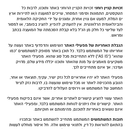
זכויות קניין רוחני
זכויות הקניין הרוחני באתר ותוכנו, לרבות כל
הטקסטים, התמונות וסימני המסחר, שייכים למועצה ו/או לתיירות ארץ
ים המלח, למעט אם צוין אחרת, ומוגנים על ידי החקיקה הלאומית
והבינלאומית הרלוונטית. אין להעתיק, להפיץ, להציג בפומבי, או למסור
לצד שלישי כל חלק מן הנ"ל בלא קבלת הסכמתה של המועצה בכתב
ומראש.
הגבלת האחריות של מפעילי האתר
השימוש והדפדוף באתר נעשה על
אחריותו של המשתמש בלבד. כל תוכן באתר מסופק למשתמשים “כמו
שהוא” (“AS IS”) ללא התחייבות מכל סוג שהוא. מפעילי האתר
משקיעים מאמצים על מנת שהאתר ותוכנו יכללו מידע שלם, מדויק
ועדכני, אך אינם מתחייבים לכך.
מפעילי האתר לא יהיו אחראיים לכל נזק ישיר, עקיף, תוצאתי או אחר,
הנובע מהכניסה לאתר או מכל שימוש שנעשה בו, לרבות נזק לציוד
המחשב של המשתמש או וירוסים העלולים להדביקו.
האתר עשוי להציע קישורים לאתרים אחרים, אשר אינם בפיקוח מפעילי
האתר. קישורים אלו ניתנים לנוחות המשתמש בלבד, ומפעילי האתר
אינם נושאים באחריות לתוכנם, מהימנותם או חוקיותם.
חובות המשתמשים
המשתמש מתחייב להשתמש באתר ובתכניו
בהתאם להוראות כל דין, ולתנאי שימוש אלה. חל איסור מוחלט לעשות