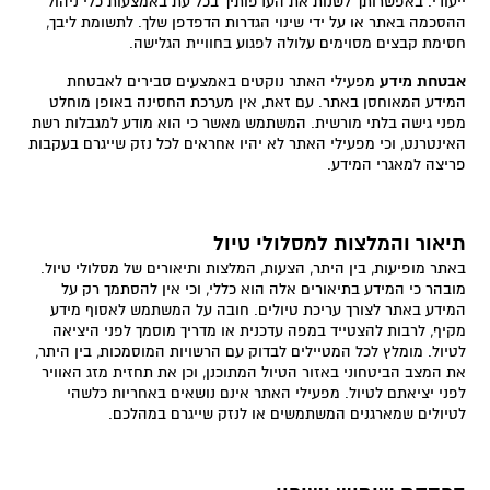
ייעודי. באפשרותך לשנות את העדפותיך בכל עת באמצעות כלי ניהול
ההסכמה באתר או על ידי שינוי הגדרות הדפדפן שלך. לתשומת ליבך,
חסימת קבצים מסוימים עלולה לפגוע בחוויית הגלישה.
אבטחת מידע
מפעילי האתר נוקטים באמצעים סבירים לאבטחת
המידע המאוחסן באתר. עם זאת, אין מערכת החסינה באופן מוחלט
מפני גישה בלתי מורשית. המשתמש מאשר כי הוא מודע למגבלות רשת
האינטרנט, וכי מפעילי האתר לא יהיו אחראים לכל נזק שייגרם בעקבות
פריצה למאגרי המידע.
תיאור והמלצות למסלולי טיול
באתר מופיעות, בין היתר, הצעות, המלצות ותיאורים של מסלולי טיול.
מובהר כי המידע בתיאורים אלה הוא כללי, וכי אין להסתמך רק על
המידע באתר לצורך עריכת טיולים. חובה על המשתמש לאסוף מידע
מקיף, לרבות להצטייד במפה עדכנית או מדריך מוסמך לפני היציאה
לטיול. מומלץ לכל המטיילים לבדוק עם הרשויות המוסמכות, בין היתר,
את המצב הביטחוני באזור הטיול המתוכנן, וכן את תחזית מזג האוויר
לפני יציאתם לטיול. מפעילי האתר אינם נושאים באחריות כלשהי
לטיולים שמארגנים המשתמשים או לנזק שייגרם במהלכם.