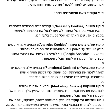
אלה מאפשרים לאתר "לזכור" את פעולותיך והעדפותיך.
סוגי הקוקיז שאנו משתמשים בהם:
קוקיז חיוניים (Necessary Cookies):
קבצים אלה הכרחיים לתפקודו
התקין והמאובטח של האתר. לא ניתן לבטל את הסכמתך לשימוש
בקבצים אלו, שכן האתר לא יוכל לפעול בלעדיהם.
קוקיז של ביצועים וניתוח (Analytics Cookies):
קבצים אלה אוספים
מידע אנונימי על האופן שבו משתמשים גולשים באתר (למשל,
באמצעות Google Analytics) כדי לסייע לנו לשפר את ביצועי האתר.
קבצים אלו יופעלו רק לאחר קבלת הסכמתך.
קוקיז פונקציונליים (Functional Cookies):
קבצים אלה מאפשרים
לאתר לזכור את בחירותיך (כמו שפה) כדי לספק חוויה אישית
ומשופרת. קבצים אלו יופעלו רק לאחר קבלת הסכמתך.
קוקיז שיווקיים (Marketing Cookies):
קבצים אלה משמשים
להתאמת מודעות וקמפיינים שיווקיים לתחומי העניין שלך. קבצים אלו
יופעלו רק לאחר קבלת הסכמתך.
ניהול ושליטה על קוקיז
בכניסתך הראשונה לאתר, תתבקש/י לתת את
הסכמתך לשימוש בקובצי קוקיז שאינם חיוניים באמצעות באנר הסכמה