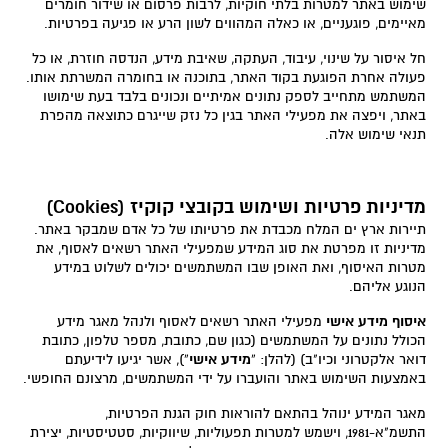
שימוש באתר למטרות בלתי חוקיות, לרבות פרסום או שידור חומרים
מאיימים, פוגעניים, או כאלה המהווים לשון הרע או פגיעה בפרטיות.
חל איסור על שינוי, עיבוד, העתקה, שאיבת מידע, הנדסה חוזרת, או כל
פעולה אחרת הפוגעת בקוד האתר, בתוכנה או בחומרה המשרתת אותו.
המשתמש מתחייב לספק נתונים אמיתיים ונכונים בלבד בעת שימושו
באתר, ויפצה את מפעילי האתר בגין כל נזק שייגרם כתוצאה מהפרת
תנאי שימוש אלה.
מדיניות פרטיות ושימוש בקובצי קוקיז (Cookies)
תיירות ארץ ים המלח מכבדת את פרטיותו של כל אדם שמבקר באתר.
מדיניות זו מפרטת את סוג המידע שמפעילי האתר רשאים לאסוף, את
מטרות האיסוף, ואת האופן שבו המשתמשים יכולים לשלוט במידע
הנוגע אליהם.
איסוף מידע אישי
מפעילי האתר רשאים לאסוף ולנהל מאגר מידע
הכולל נתונים על המשתמשים (כגון שם, כתובת, מספר טלפון, כתובת
דואר אלקטרוני וכיו"ב) (להלן: “
מידע אישי
“), אשר יגיעו לידיעתם
באמצעות השימוש באתר והועברו על ידי המשתמשים, מרצונם החופשי.
מאגר המידע ינוהל בהתאם להוראות חוק הגנת הפרטיות,
התשמ"א-1981, וישמש למטרות תפעוליות, שיווקיות, סטטיסטיות, יצירת