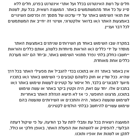
חלים על רשת האינטרנט בכלל ועל אתרי אינטרנט בפרט, חלים ללא
סייג על כל אחד מהמשתמשים באתר. המועצה רשאית, בכל עת, לשנות
את תנאי השימוש באתר על ידי עדכונו של מסמך זה ופרסום השינויים
באמצעות האתר ו/או בדואר אלקטרוני, ושינוי זה יחייב את המשתמשים
לכל דבר ועניין
.
במקרה שבו השימוש באחד מן השירותים שניתנים באמצעות האתר
מוסדר על ידי כללים ו/או הוראות מיוחדות כלשהן, אותם כללים והוראות
ייחשבו כחלק בלתי נפרד מתנאי השימוש באתר, וביחד הם יהוו מערכת
כללים אחת מאוחדת.
אין באמור באתר זה או בתוכנו בכדי להגביל את מפעילי
האתר בכל דרך
שהיא. ככל שדין או חוק כלשהם קובעים כי השימוש באתר ו/או בתכניו
מיועד למבוגרים בלבד, חל איסור על קטינים לעשות שימוש באתר ו/או
בתכנים אלו. יחד עם זאת, היה וקטין ביקר באתר או עשה שימוש
בתוכנו, מרצונו החופשי, כי אז לא תישא הנהלת האתר באחריות
לשימוש שנעשה כאמור, היה והתכנים או השירותים שנעשה בהם
שימוש עשויים להיחשב כבלתי הולמים לקטינים.
המועצה רשאית בכל עת ומבלי לתת על כך הודעה, על פי שיקול דעתה
הבלעדי, להפסיק או להשהות את הפעלת האתר, באופן חלקי או כולל,
לתקן או לשנות את אופיו ותוכנו.