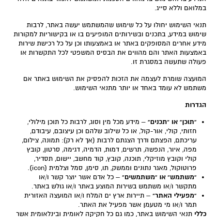
במלואם וללא סייג.
תנאי השימוש יחולו על כל שימוש שהמשתמש יעשה באתר, לרבות
שימוש במידע, בתכנים ובשירותים המופיעים בו או בקישוריות למקורות
מידע אחרים המסופקים באתר או באמצעותו וכן על כל רכישת שירות
באמצעות האתר והם מהווים את הבסיס המשפטי לכל התקשרות או
פעולה שתעשה במסגרת זו.
המועצה שומרת לעצמה את הזכות להפסיק את השימוש באתר אם
משתמש לא עומד באחד או יותר מתנאי השימוש.
הגדרות
“תוכן” או “תכנים”
– מידע מכל מין וסוג, לרבות כל תוכן מילולי,
חזותי, קולי, אור-קול, או כל שילוב שלהם וכן עיצובם, עיבודם,
עריכתם, הפצתם ודרך הצגתם לרבות (אך לא רק): תמונה, צילום,
מפה, איור, הנפשה, תרשים, דמות, הדמיה, דגימה, סרטון, קובץ
קולי וקובץ מוזיקלי, תוכנה, קובץ, קוד מחשב, יישום, תסדיר,
פרוטוקול, מאגר נתונים וממשק, תו, סימן, סמל וצלמית (icon).
“משתמש” או “משתמשים”
– כל אדם אשר יוצר קשר ו/או
מתקשר ו/או משתמש בשירות המוצע באתר ו/או גולש באתר.
“מפעילי האתר”
– תיירות ארץ ים המלח ו/או המועצה האזורית
תמר ו/או מי מטעמן אשר מפעיל את האתר.
כללי
תנאי השימוש באתר, כמו גם כל חקיקה לאומית ובינלאומית אשר