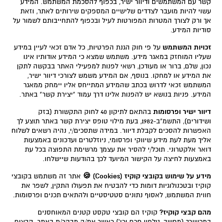
קשר עם המשתמשים ודיוור ישיר, בכפוף להסכמת המשתמש. המידע
עשוי להיות מועבר לצדדים שלישיים המספקים שירותים לאתר, וזאת
אך ורק לצורך המטרות המפורטות לעיל ובכפוף להתחייבותם לשמור על
סודיות המידע.
זכויות המשתמש
על פי חוק הגנת הפרטיות, כל אדם זכאי לעיין במידע
שעליו המוחזק במאגר מידע. משתמש שמצא כי המידע אודותיו אינו
נכון, שלם, ברור או מעודכן, רשאי לפנות למפעילי האתר בבקשה לתקן
את המידע או למחקו. בנוסף, אם המידע משמש לצורכי דיוור ישיר,
המשתמש זכאי לדרוש בכתב שהמידע המתייחס אליו יימחק ממאגר
המידע. פניות בנושא יש להפנות אלינו דרך עמוד "יצירת קשר" באתר.
דיוור ישיר ופרסומות
בהתאם לתיקון 40 לחוק התקשורת (בזק
ושידורים), התשמ"ב-1982, בעת מילוי טופס יצירת קשר באתר תוצע לך
האפשרות להסכים לקבלת דיוור. במידה שתסכים/י, נהיה רשאים לשלוח
אליך מעת לעת מידע שיווקי ופרסומי, ניוזלטרים ועדכונים באמצעות
דואר אלקטרוני. תוכל/י להסיר את עצמך מרשימת התפוצה בכל עת
באמצעות לחיצה על הקישור המיועד לכך בהודעות שיישלחו.
מידע על שימוש בקובצי קוקיז (Cookies) 🍪
אתר זה משתמש בקובצי
קוקיז ובטכנולוגיות דומות כדי להבטיח את תפעולו התקין, לשפר את
חווית המשתמש, לאסוף נתונים סטטיסטיים ולהתאים תכנים ופרסומות.
מהם קבצי קוקיז?
קוקיז הם קובצי טקסט קטנים המאוחסנים
במכשירך (מחשב, טלפון חכם וכו') כאשר את/ה מבקר/ת באתר. קבצים