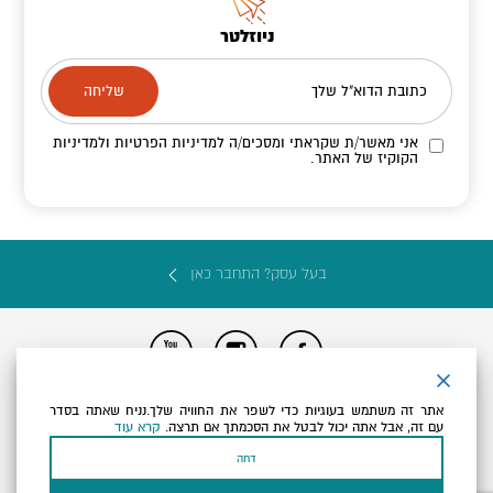
ניוזלטר
כתובת הדוא"ל שלך
אני מאשר/ת שקראתי ומסכים/ה
למדיניות הפרטיות ולמדיניות
הקוקיז
של האתר.
בעל עסק? התחבר כאן
הצהרת נגישות
תקנון, תנאי שימוש ומדיניות פרטיות
הגדרות פרטיות
אתר זה משתמש בעוגיות כדי לשפר את החוויה שלך.נניח שאתה בסדר
Powered by
עם זה, אבל אתה יכול לבטל את הסכמתך אם תרצה.
קרא עוד
כל הזכויות שמורות לארץ ים המלח ©
דחה