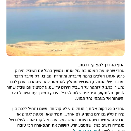
הנוף מהדרך למצוקי דרגות.
אחרי שחינו את האוטו בפיצול אנחנו נמשיך ברגל עם השביל הירוק .
כרגע אנחנו הולכים ברמה מדברית ומיוחדת וסביבנו רק מדבר מדבר
ומדבר. יש! התחלנו, מעכשיו מומלץ להתמסר למה שהמדבר ארגן לכם.
נמשיך כ2.5 קילומטר על השביל הירוק עד שנגיע לפיצול עם שביל שחור
לכיוון נחל תקוע. נגיד יפה שלום לשביל הירוק ונמשיך עם השביל הצר
והשחור אל מעמקי נחל תקוע.
אחרי כ 20 דקות אל תוך הנחל נגיע לעיקול חד ומשם נתחיל ללכת בין
קירות סלע גבוהים בתוך עולם אחר… תמיד שאני נכנסת לנקיק אני
מרגישה איזשהו שקט מיוחד. ממש כאלו עברתי ליקום אחר, לעולם של
פנטזיה רגעים כאלו שהטבע יודע לעשות את התפאורה הכי טובה
שאפשר לייצר (
חאן בים המלח
).