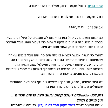
עמוד הבית
נחל תקוע -דרגה, ממלכות במדבר יהודה
נחל תקוע -דרגה, ממלכות במדבר יהודה
04/05/2023
אבישג זהבי |
כשאנחנו חושבים על טיול במדבר אנחנו לא חושבים על טיול רטוב מלא
בבריכות מים. כזה שחייבים לדעת לשחות כדי לעבור אותו. אבל
המדבר
טומן בתוכו הרבה סודות, ואחד מהם זה מים.
לאורך כל השנה אפשר למצוא בו ניסי מים פה ושם אבל בימים שאחרי
שיטפונות זו חגיגה אמיתית. הנחל שנעשה היום מומלץ במיוחד כמה
ימים עד שבוע שאחרי שיטפונות. חוויות המסלול ממש תלויה מתי
הלכתם אותו, הוא יפה ומרשים כל השנה אך בשבוע של אחרי שיטפונות
תפגשו גם מים טובים, בריכות שחייה ופריחה.
זה טיול מפתיע , מרגש, משחקי ויפיפייה שחושף לכם קצת מהסודות
שמתגלים שמחליטים להיכנס לתוך המדבר.
רגע לפני שנשאבים לעולם קסום ורטוב קצת פרטים טכניים…
איך מגיעים ולאן?
אנחנו נוסעים לטייל
בנחל תקוע ונחל דרגה עליון
. כדי להגיע לתחילת