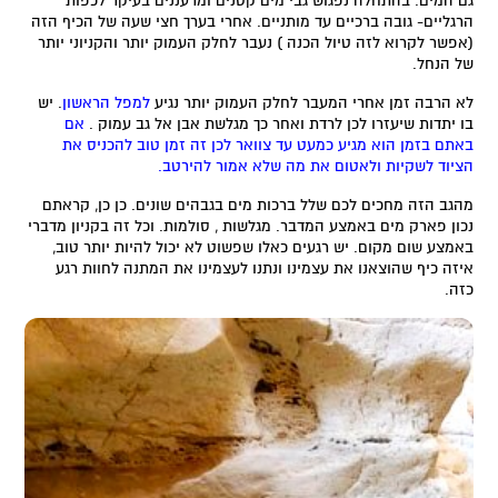
גם המים. בהתחלה נפגוש גבי מים קטנים ומרעננים בעיקר לכפות
הרגליים- גובה ברכיים עד מותניים. אחרי בערך חצי שעה של הכיף הזה
(אפשר לקרוא לזה טיול הכנה ) נעבר לחלק העמוק יותר והקניוני יותר
של הנחל.
לא הרבה זמן אחרי המעבר לחלק העמוק יותר נגיע
למפל הראשון
. יש
בו יתדות שיעזרו לכן לרדת ואחר כך מגלשת אבן אל גב עמוק .
אם
באתם בזמן הוא מגיע כמעט עד צוואר לכן זה זמן טוב להכניס את
הציוד לשקיות ולאטום את מה שלא אמור להירטב.
מהגב הזה מחכים לכם שלל ברכות מים בגבהים שונים. כן כן, קראתם
נכון פארק מים באמצע המדבר. מגלשות , סולמות. וכל זה בקניון מדברי
באמצע שום מקום. יש רגעים כאלו שפשוט לא יכול להיות יותר טוב,
איזה כיף שהוצאנו את עצמינו ונתנו לעצמינו את המתנה לחוות רגע
כזה.