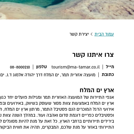
עמוד הבית
יצירת קשר
צרו איתנו קשר
מייל
טלפון
08-8000210
tourism@ma-tamar.co.il
כתובת
מועצה אזורית תמר, ים המלח דרך יהודה אלמוג ד.נ. ים המלח, 
ארץ ים המלח
אגפי התיירות של המועצה האזורית תמר ומגילות פועלים יחד כגוף 
ארץ ים המלח באמצעות צוות מסור שעוסק בשיווק, באירועים ובפרו
אירועי הדגל המוכרים הנם פסטיבל התמר, מרתון ארץ ים המלח, ח
ופסטיבלים כפריים דוגמת סדום ואהבה ועוד. במהלך השנה צוות נ
בירידים תיירותיים ברחבי הארץ, כל זאת על מנת להיות מסוגלים 
התיירותי באזור על מנת שלכם, המבקרים, תהיה את חווית הביקור 