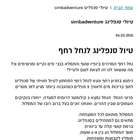
עמוד הבית
טיולי סנפלינג simbadventure
טיולי סנפלינג simbadventure
04.02.2021
טיול סנפלינג לנחל רחף
נחל רחף המדהים ביופיו שטף והתמלא בגבי מים נקיים ומרשימים וכל
מה שנשאר לנו זה לצאת לשם ולטייל!
ניפגש בחניון רחף ונצא לנחל רחף התחתון לטיול חוויתי של סנפלינג
לתוך בריכות מים ולאורך 5 מפלים כשהגבוה ביותר מגיע ל35 מטרים.
פרטי הנחל: הנחל נמצא 3 קילומטר דרומית למצדה, ייחודו בנקיקים
העמוקים שבין ההרים, ואנחנו זוכים בצל ברוב רובו של המסלול.
המסלול מותאם לכל המשפחה.
מתאים גם למתחילים בסנפלינג.
ברמת קושי קלה עד בינונית.
משך המסלול נע בין 6-8 שעות,
מומלץ לקבוצות ומשפחות.