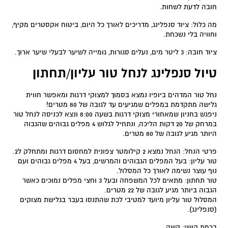
חובה לדעת לשחות.
מה כלול: ציוד סנפלינג, מדריכים לאורך כל היום, ביטוח אקסטרים מקיף,
וחוויה בלי נשכחת.
ציוד חובה: 3 ליטר מים, נעלים סגורות, גומייה לשיער לבעלי שיער ארוך.
טיול סנפלינג לנחל טור עליון/תחתון
נחל טור המדהים ביופיו נמצא בסמוך למצוקי דרגות ומאפשר חווית
גלישה מתקדמת במפלים שמגיעים עד לגובה של 80 מטרים!
ניפגש בחניון שמאחורי מצוקי דרגות בשעה 8:00 ונצא לכניסה לנחל טור
במרחק של 20 דקות הליכה, ונתחיל לגלוש 4 מפלים גבוהים שהגבוה
היותר מגיע לגובה של 80 מטרים.
פרטי הנחל: הנחל נמצא 2 קילומטר צפונית למחסום דרגות ומתחלק ל2.
טור עליון: בעל המפלים הגבוהים והמרשים, בעל 4 מפלים גבוהים ועם
נוף עוצר נשימה לאורך כל המסלול.
טור תחתון: מתאים לכל המשפחה ובעל 3 וחצי מפלים נמוכים כאשר
הגבוה ביותר מגיע לגובה של 22 מטרים.
המסלול טור עליון מיועד למטיבי לכת שהתנסו בעבר בגלישת מצוקים
(סנפלינג).
ברמת קושי: קשה.