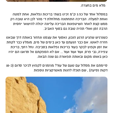
מלא מים בחצרה.
במסלול אחד של כ3.5 ק"מ זכינו בשתי בריכות נפלאות, אחת למטה
ואחת למעלה. הבריכה התחתונה מחלחלת די מהר לכן היא טובה רק
ממש קצת לאחר השיטפונות הבריכה עליונה יכולה להישאר יחסית
הרבה זמן ואולי תהיה טובה גם בסוף האביב.
כשנרגיש שהגיע הרגע הנכון, נאסוף את עצמנו ונחזור באותה דרך שבאנו
חזרה לאוטו. אם כבר הגעתם עד כאן בימים של מים, מומלץ כבר לקחת
את זמן וקפוץ לבקר בעוד בריכות נפלאות בסביבה. נחל רחף, בריכת
צפירה, גבי פרס, ועוד ועוד ועוד… אם לא הספקתם אל תדאגו הם יהיו
כאן באותו מקום ובאותה תפאורה גם שנה הבאה.
סיימתם את מסלול עם טעם של עוד? מוזמנים לקפוץ לכיכר סדום (כ-10
דקות נסיעה) , שם תוכלו להנות מאטרקציות נוספות