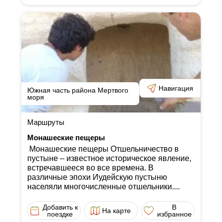
Навигация
Южная часть района Мертвого
моря
Маршруты
Монашеские пещеры
Монашеские пещеры Отшельничество в
пустыне ‒ известное историческое явление,
встречавшееся во все времена. В
различные эпохи Иудейскую пустыню
населяли многочисленные отшельники....
Добавить к
В
На карте
поездке
избранное