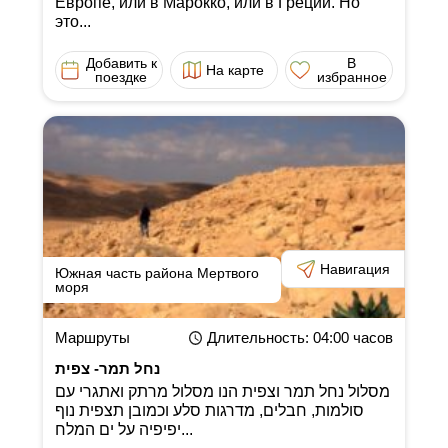
Европе, или в Марокко, или в Греции. Но
это...
Добавить к
В
На карте
поездке
избранное
Навигация
Южная часть района Мертвого
моря
Маршруты
Длительность
: 04:00
часов
נחל תמר- צפית
מסלול נחל תמר וצפית הנו מסלול מרתק ואתגרי עם
סולמות, חבלים, מדרגות סלע וכמובן תצפית נוף
יפיפיה על ים המלח...