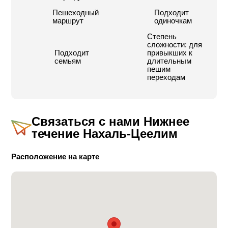
Пешеходный
Подходит
маршрут
одиночкам
Обратите внимание:
в летнее время из-за сильной
жары, которая постоянно бывает в этих местах,
Степень
рекомендуется начинать прохождение маршрута на
сложности: для
Подходит
привыкших к
рассвете.
семьям
длительным
пешим
Любая информация, касающаяся туристических
переходам
маршрутов, носит рекомендательный характер:
всякий, кто пользуется ею, делает это по своему
усмотрению и под свою ответственность.
Региональный совет не несет какую-либо
Связаться с нами
Нижнее
ответственность в данной связи.
течение Нахаль-Цеелим
Расположение на карте