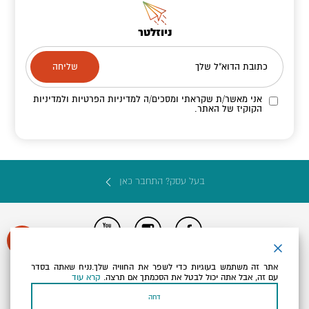
ניוזלטר
כתובת הדוא"ל שלך
אני מאשר/ת שקראתי ומסכים/ה
למדיניות הפרטיות ולמדיניות
הקוקיז
של האתר.
בעל עסק? התחבר כאן
הצהרת נגישות
תקנון, תנאי שימוש ומדיניות פרטיות
הגדרות פרטיות
אתר זה משתמש בעוגיות כדי לשפר את החוויה שלך.נניח שאתה בסדר
Powered by
עם זה, אבל אתה יכול לבטל את הסכמתך אם תרצה.
קרא עוד
כל הזכויות שמורות לארץ ים המלח ©
דחה