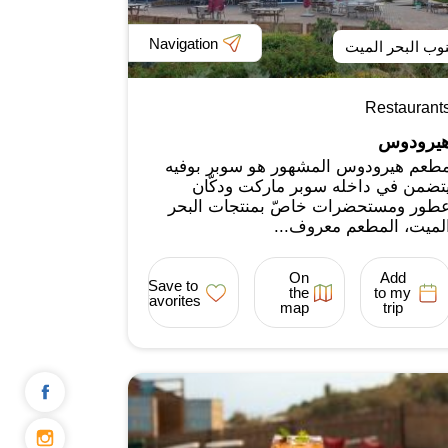
Navigation
وب البحر الميت
Restaurant
يرودوس
طعم هيرودوس المشهور هو سوبر بوفيه
تضمن في داخله سوبر ماركت ودكّان
طور ومستحضرات خاصّ بمنتجات البحر
لميت، المطعم معروف...
On
Add
Save to
the
to my
favorites
map
trip