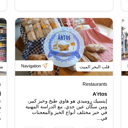
Navigation
قلب البحر الميت
شم
s
Restaurants
A'rtos
ا
إيتسيك روميدي هو هاوي طبخ وخبز كبير،
ت
ومن سكّان عين جدي. مع الدراسة المهنية
و
في خبز مختلف أنواع الخبز والمعجنات
ج
في...
م