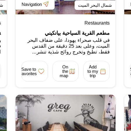
Navigation
شمال البحر الميت
شم
s
Restaurants
مطعم القرية السياحية بيانكيني
a
في قلب صحراء يهودا، على ضفاف البحر
و
الميت، وعلى بعد 25 دقيقة من القدس
ف
فقط، تطبخ وتخرج روائح شذية تنشر...
ا
On
Add
Save to
the
to my
favorites
map
trip