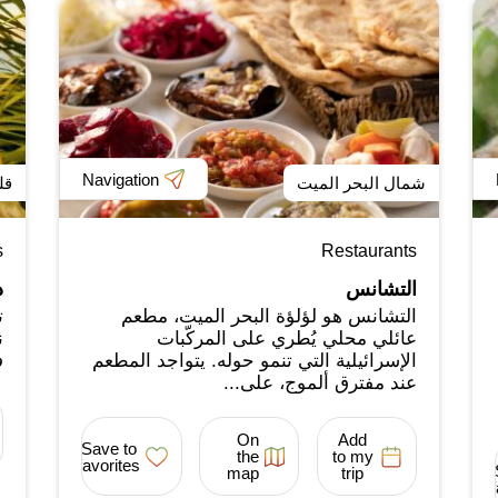
Navigation
شمال البحر الميت
قل
s
Restaurants
التشانس
د
التشانس هو لؤلؤة البحر الميت، مطعم
ت
عائلي محلي يُطري على المركّبات
ن
الإسرائيلية التي تنمو حوله. يتواجد المطعم
ف
عند مفترق ألموج، على...
On
Add
Save to
the
to my
favorites
map
trip