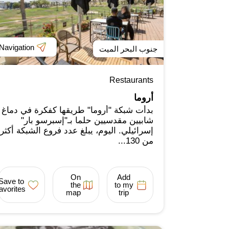
Navigation
جنوب البحر الميت
Restaurants
أروما
بدأت شبكة "أروما" طريقها كفكرة في دماغ
شابيين مقدسيين حلما بـ"إسبرسو بار"
إسرائيلي. اليوم، يبلغ عدد فروع الشبكة أكثر
من 130...
On
Add
Save to
the
to my
favorites
map
trip