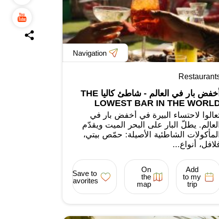
Navigation
Restaurant
أخفض بار في العالم - شاطئ كاليا THE
LOWEST BAR IN THE WORL
عالوا لاحتساء البيرة في أخفض بار في
لعالم. يطلّ البار على البحر الميت ويقدّم
لمأكولات الشاطئية الأصيلة: حمّص بيتي،
لافل، أنواع...
On
Add
Save to
the
to my
favorites
map
trip