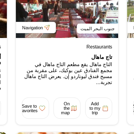
Navigation
جنوب البحر الميت
s
Restaurants
تاج ماهال
D
التاج ماهال يقع مطعم التاج ماهال في
مجمع الفنادق عين بوكيك، على مقربة من
ت
مسبح فندق ليوناردو إن. يعرض التاج ماهال
ا
تجربة...
ا
ف
On
Add
Save to
the
to my
favorites
map
trip