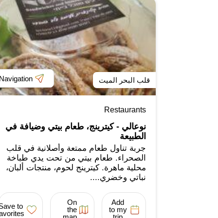
Navigation
قلب البحر الميت
Restaurants
نوعالي - كيترينج، طعام بيتي وضيافة في
الطبيعة
جربة تناول طعام ممتعة وأصلانية في قلب
الصحراء. طعام بيتي من تحت يدي طباخة
محلية ماهرة. كيترينج لحوم، منتجات ألبان،
نباتي وخضري....
On
Add
Save to
the
to my
favorites
map
trip