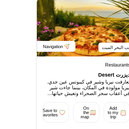
Navigation
ب البحر الميت
Restaurant
يزرت Desert
عارفت نيريا وشير في كيبوتس عين جدي.
يريا مولودة في المكان، بينما جاءت شير
ي أعقاب سحر الصحراء وتعيش حياتها...
On
Add
Save to
the
to my
favorites
map
trip