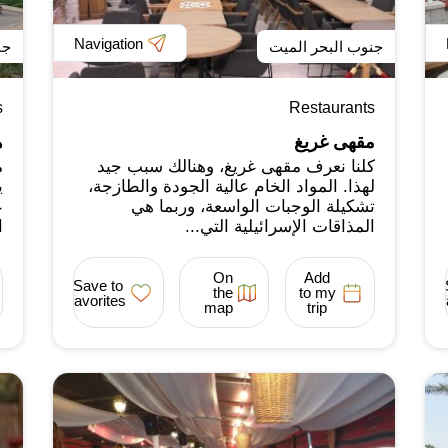
Navigation
جنوب البحر الميت
جن
s
Restaurants
مقهى غريغ
ه
كلنا نعرف مقهى غريغ، وهنالك سبب جيد
م
لهذا. المواد الخام عالية الجودة والطازجة،
ي
تشكيلة الوجبات الواسعة، وربما هي
ع
المذاقات الإسرائيلية التي...
ا
On
Add
Save to
the
to my
favorites
map
trip