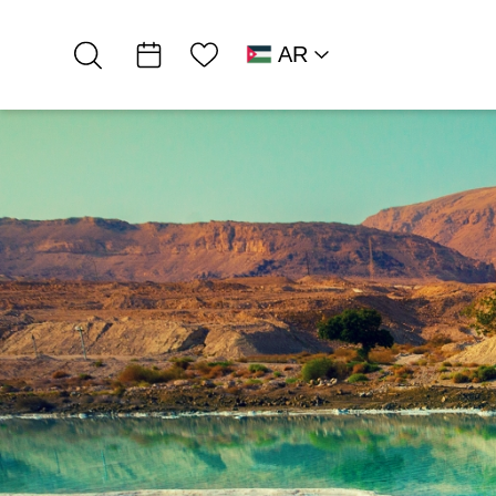
قائمة الأمنيات
AR
RU
HE
EN
شمال البحر الميت
אירוח כפרי
بنينات فيرد