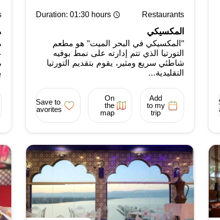
s
Duration
: 01:30 hours
Restaurants
المكسيكي
م
"المكسيكي في البحر الميت" هو مطعم
م
التورتيا الذي تتم إدارته على نمط بوفيه
ع
شاطئي سريع ومثير، يقوم بتقديم التورتيا
م
التقليدية...
ب
On
Add
Save to
the
to my
favorites
map
trip