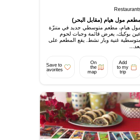
Restaurant
طعم مول هيام (مقابل البحر)
ول هيام، مطعم متوسطي جديد في متنزّة
ين بوكيك، يعرض قائمة وجبات لحوم
توسطية غنية وبار نشط. يقع المطعم على
عد...
On
Add
Save to
the
to my
favorites
map
trip