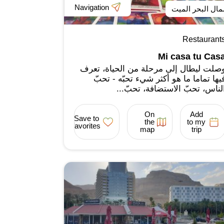
Navigation
ال البحر الميت
Restaurant
Mi casa tu Cas
صلت ليطال إلى مرحلة من الحياة، تعرف
يها تماما ما هو أكثر شيء تحبّه - تحبّ
لناس، تحبّ الاستضافة، تحبّ...
On
Add
Save to
the
to my
favorites
map
trip