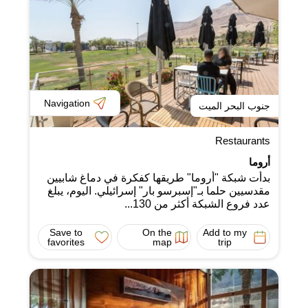
Navigation
جنوب البحر الميت
Restaurants
أروما
بدأت شبكة "أروما" طريقها كفكرة في دماغ شابيين
مقدسيين حلما بـ"إسبرسو بار" إسرائيلي. اليوم، يبلغ
عدد فروع الشبكة أكثر من 130...
Save to
On the
Add to my
favorites
map
trip