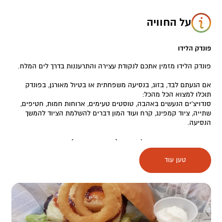
על החוויה
פונדק הלידו
פונדק הלידו מזמין אתכם לנקודת עצירה והתרעננות בדרך לים המלח.
אם הגעתם לבד, בזוג, בנסיעה משפחתית או בטיול מאורגן, בפונדק
תוכלו למצוא הכל מהכל:
סנדויצ'ים הנעשים באהבה, טוסטים טעימים, ארוחות חמות, חטיפים,
שתייה, ציוד קמפינג, קרח ועוד המון דברים להשלמת הציוד להמשך
הנסיעה.
במקום מסעדה ממוזגת לקבוצות (בהזמנה מראש), שירות אדיב
ומקצועי מצוות מיומן.
טען עוד
בנוסף, כספומט ותחנת הדלק האחרונה לפני מתחם התיירות של עין
בוקק.