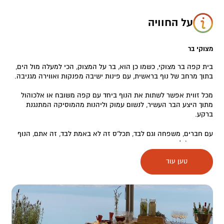
על החוויה
מצוקי בר
בית קפה בר מצוקי, כשמו כן הוא, בר על המצוק, הכי למעלה מול הים,
בתוך מרחב של נוף בראשית, עם פינות ישיבה מפנקות ואווירה מגניבה.
מכל זווית אפשר לשתות את הנוף ביחד עם קפה משובח או אלכוהול
מתוך היצע הבר העשיר, לנשום עמוק וליהנות מהמוסיקה המתנגנת
ברקע.
עם חברים, משפחה וגם לבד, תכל'ס זה לא באמת לבד, זה אתם, הנוף
ואווירת צ'יל , ברגוע….
טען עוד
הבר מציע מגוון עשיר של אלכוהול, שתיה קלה, מיצים טבעיים, קפה
משובח, אוכל ונשנושים.