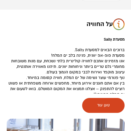
על החוויה
מסעדת Salty
ברוכים הבאים למסעדת Salty.
מסעדת פופ-אפ יוונית, פנינה בלב ים המלח!
אנו מזמינים אתכם לחוויה קולינרית בלתי נשכחת, עם מנות משובחות
מחומרי גלם טריים ביותר וניחוחות יוונים. תיהנו מאווירה אותנטית,
עיצוב מוקפד ואירוח לבבי במקום הנמוך בעולם.
נוף פנורמי עוצר נשימה של ים המלח, חוויה קסומה במיוחד.
בין אם אתם חוגגים אירוע מיוחד, מחפשים ארוחה משפחתית או פשוט
רוצים להתפנק – אצלנו תמצאו את המקום המושלם. בואו לטעום את
ים המלח במיטבו!"
טען עוד
לינק להזמנת שולחנות:
https://ontopo.com/he/il/page/73852093