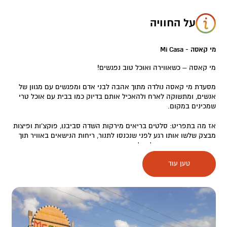
על החוויה
מי קאסה - Mi Casa
מי קאסה – כשאווירה ואוכל טוב נפגשים!
מסעדת מי קאסה נולדה מתוך אהבה לבני אדם ומפגשים עם מגוון של
אנשים, ומתשוקה לארח ולהאכיל אותם בדיוק כמו בבית עם אוכל טרי
שמכינים במקום.
אז מה בתפריט: סלטים בריאים מירקות השדה סביבנו, פוקצ'ות ופיצות
מבצק שלשו אותו רגע לפני שנכנסו לתנור, ריחות הנישאים באוויר תוך
כדי שיח ונשנושים עד לקבלת המנות העיקריות.
טען עוד
המסעדה גובלת במטעי תמרים מצד אחד ובהרי המדבר מצד שני, בתוך
צומת בה נפגשים לרגעים נדירים של הנאה, שיח וטעמים מתובלים
בעשבי תיבול מיוחדים עם ניחוח פראי.
האירוח בעיצוב ובאווירה כפרית, כמו קפיצה קטנה לאיטליה הישנה
והמסורתית, והכל מעשה ידיהם של המארחים.
במקום גם תפריט בשרי במטבח נפרד.