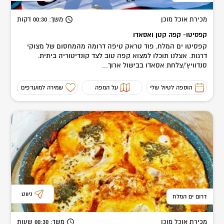
מכירת אוכל מוכן
משך
: 00:30
דקות
קפסיטו- קפה קטן ואסאדו
קפסיטו ים המלח, פוד טראק טיפה דרומה מהמחסום של מצוקי
דרגות. אצלנו תוכלו למצוא קפה טוב לצד קונדיטוריה ביתית.
סנדוויץ'/צלחת אסאדו בבישול ארוך...
הוספה לטיול שלי
על המפה
שמירה למועדפים
ניווט
דרום ים המלח
מכירת אוכל מוכן
משך
: 00:30
שעות