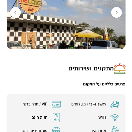
המסעדה נמצאת בצפון ים המלח, 20 דקות מירושלים ופתוחה בכל ימות
השבוע כולל שישי שבת בהזמנה מראש.
מתקנים ושירותים
פרטים כלליים על המקום
take away / משלוחים
VIP / חדר פרטי
WIFI
חניה חינם
מזון מהיר
סוג תפריט- בשרי