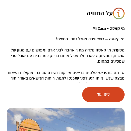
על החוויה
מי קאסה - Mi Casa
מי קאסה – כשאווירה ואוכל טוב נפגשים!
מסעדת מי קאסה נולדה מתוך אהבה לבני אדם ומפגשים עם מגוון של
אנשים, ומתשוקה לארח ולהאכיל אותם בדיוק כמו בבית עם אוכל טרי
שמכינים במקום.
אז מה בתפריט: סלטים בריאים מירקות השדה סביבנו, פוקצ'ות ופיצות
מבצק שלשו אותו רגע לפני שנכנסו לתנור, ריחות הנישאים באוויר תוך
כדי שיח ונשנושים עד לקבלת המנות העיקריות.
טען עוד
המסעדה גובלת במטעי תמרים מצד אחד ובהרי המדבר מצד שני, בתוך
צומת בה נפגשים לרגעים נדירים של הנאה, שיח וטעמים מתובלים
בעשבי תיבול מיוחדים עם ניחוח פראי.
האירוח בעיצוב ובאווירה כפרית, כמו קפיצה קטנה לאיטליה הישנה
והמסורתית, והכל מעשה ידיהם של המארחים.
במקום גם תפריט בשרי במטבח נפרד.