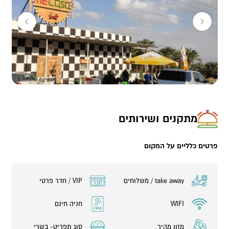
המסעדה נמצאת בצפון ים המלח, 20 דקות מירושלים ופתוחה בכל ימות
השבוע כולל שישי שבת בהזמנה מראש.
מתקנים ושירותים
פרטים כלליים על המקום
take away / משלוחים
VIP / חדר פרטי
WIFI
חניה חינם
מזון מהיר
סוג תפריט- בשרי