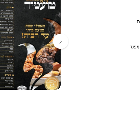
 .
ומפנק