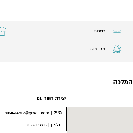
כשרות
מזון מהיר
המלכה
יצירת קשר עם
מייל
|
s0504146316@gmail.com
טלפון
|
0583237315