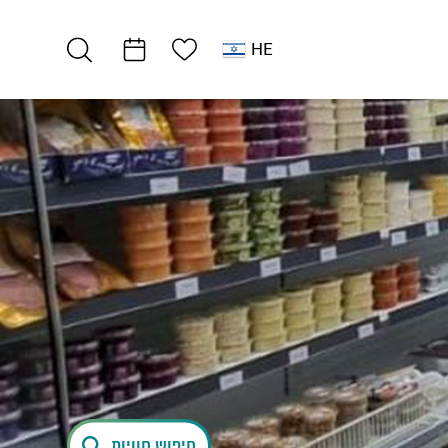
רשימת מועדפים
HE
אטרקציות וסדנאות
סולריום 400-
חיפוש חוויות