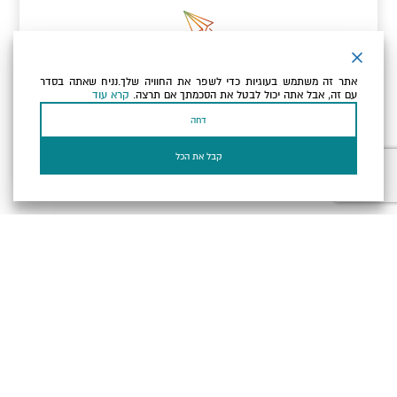
ניוזלטר
אתר זה משתמש בעוגיות כדי לשפר את החוויה שלך.נניח שאתה בסדר
כתובת הדוא"ל שלך
עם זה, אבל אתה יכול לבטל את הסכמתך אם תרצה.
קרא עוד
דחה
אני מאשר/ת שקראתי ומסכים/ה
למדיניות הפרטיות ולמדיניות
הקוקיז
של האתר.
קבל את הכל
בעל עסק? התחבר כאן
הצהרת נגישות
תקנון, תנאי שימוש ומדיניות פרטיות
הגדרות פרטיות
Powered by
כל הזכויות שמורות לארץ ים המלח ©