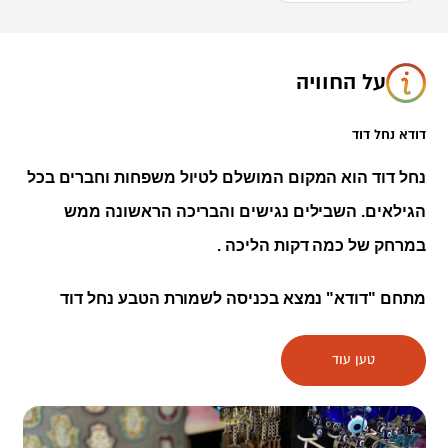
על החוויה
דודא נחל דוד
נחל דוד הוא המקום המושלם לטיול משפחות וחברים בכל
הגילאים.
השבילים נגישים והבריכה הראשונה ממש
במרחק של כמה דקות הליכה
.
מתחם "דודא" נמצא בכניסה לשמורת הטבע נחל דוד
ומספק כל מה שצריך לחוויה שלפני ואחרי הטיול. הוא כולל
טען עוד
שולחנות פיקניק וחנות נוחות שם תמצאו מגוון פינוקים
כמו קפה, גלידות, פיצות, ציוד לטיולים, כריכים וסלטים,
מזכרות וכל מה שמתחשק לכם.