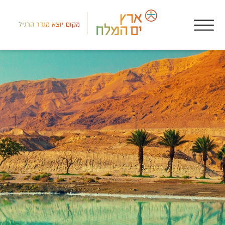
מקום יוצא מגדר הרגיל
לב י
חנו
קפה 