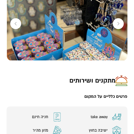
הכי חשוב "דודא" הוא מקום בטבע שנעים לשבת בו בין
הרים לים.
גם נגלה לכם שפעמים רבות מסתובבים "ליד
דודא" חיות בר כמו שפני סלע ויעלים.
פתוחים כל השנה,
שבעה ימים בשבוע. בחורף מ 8:00 עד
16:00 ובקיץ מ8:00 עד 17:00
.
מתקנים ושירותים
פרטים כלליים על המקום
take away
חניה חינם
ישיבה בחוץ
מזון מהיר