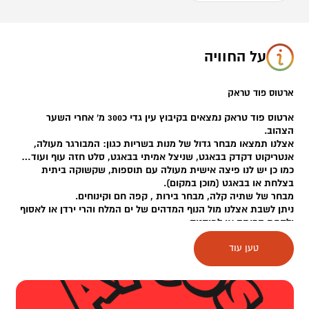
על החוויה
ארטוס פוד טראק
ארטוס פוד טראק נמצאים בקיבוץ עין גדי כ300 מ' אחרי השער
הצהוב.
אצלנו תמצאו מבחר גדול של מנות בשריות כגון: המבורגר מעולה,
אנטריקוט דקדק בבאגט, שניצל אמיתי בבאגט, סלט חזה עוף ועוד…
כמו כן יש לנו פיצה אישית מעולה עם תוספות, שקשוקה ביתית
בצלחת או בבאגט (מוכן במקום).
מבחר של שתיה קלה, מבחר בירות , קפה חם וקינוחים.
ניתן לשבת אצלנו מול הנוף המדהים של ים המלח והרי ירדן או לאסוף
ולקחת הביתה או לפיקניק.
טען עוד
כדי להגיע אלינו פשוט רושמים בווייז או בגוגל מפות – ארטוס פוד
טראק או מגיעים לקיבוץ עין גדי, עוברים את השומר בשער וממשיכים
לפי השילוט , כ-300 מ' ואז פונים ימינה .