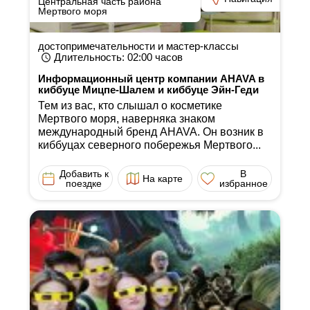
Центральная часть района
Мертвого моря
достопримечательности и мастер-классы
Длительность
: 02:00
часов
Информационный центр компании AHAVA в
киббуце Мицпе-Шалем и киббуце Эйн-Геди
Тем из вас, кто слышал о косметике
Мертвого моря, наверняка знаком
международный бренд AHAVA. Он возник в
киббуцах северного побережья Мертвого...
Добавить к
В
На карте
поездке
избранное