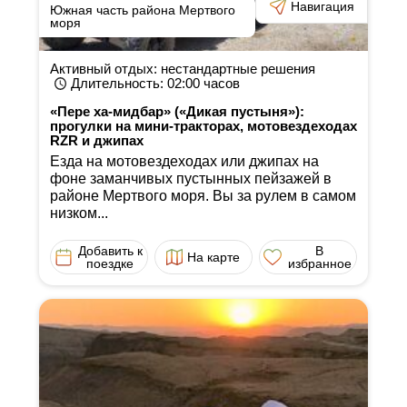
Навигация
Южная часть района Мертвого
моря
Активный отдых: нестандартные решения
Длительность
: 02:00
часов
«Пере ха-мидбар» («Дикая пустыня»):
прогулки на мини-тракторах, мотовездеходах
RZR и джипах
Езда на мотовездеходах или джипах на
фоне заманчивых пустынных пейзажей в
районе Мертвого моря. Вы за рулем в самом
низком...
Добавить к
В
На карте
поездке
избранное