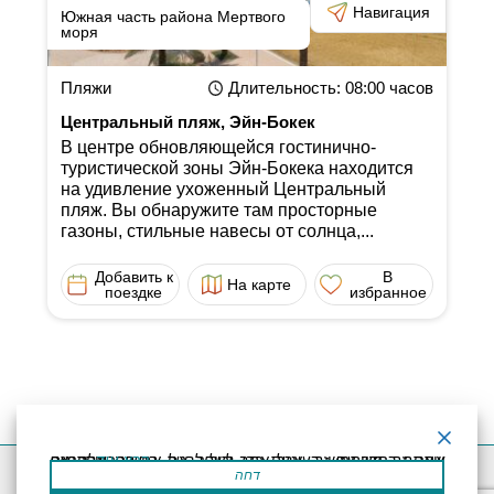
Навигация
Южная часть района Мертвого
моря
Пляжи
Длительность
: 08:00
часов
Центральный пляж, Эйн-Бокек
В центре обновляющейся гостинично-
туристической зоны Эйн-Бокека находится
на удивление ухоженный Центральный
пляж. Вы обнаружите там просторные
газоны, стильные навесы от солнца,...
Добавить к
В
На карте
поездке
избранное
קרא עוד
אתר זה משתמש בעוגיות כדי לשפר את החוויה שלך.נניח שאתה בסדר עם זה, אבל אתה יכול לבטל את הסכמתך אם תרצה.
דחה
Декларация доступности
Правила пользования