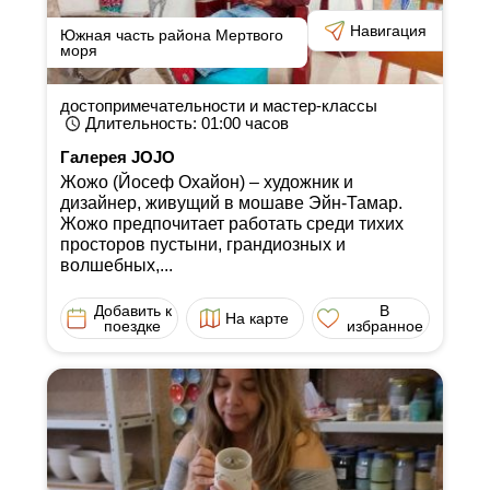
Навигация
Южная часть района Мертвого
моря
достопримечательности и мастер-классы
Длительность
: 01:00
часов
Галерея JOJO
Жожо (Йосеф Охайон) ‒ художник и
дизайнер, живущий в мошаве Эйн-Тамар.
Жожо предпочитает работать среди тихих
просторов пустыни, грандиозных и
волшебных,...
Добавить к
В
На карте
поездке
избранное