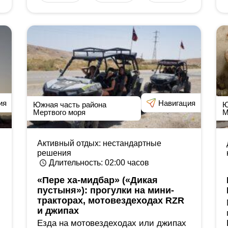
ия
Навигация
Южная часть района
Ю
Мертвого моря
М
Активный отдых: нестандартные
решения
Длительность
: 02:00
часов
«Пере ха-мидбар» («Дикая
пустыня»): прогулки на мини-
тракторах, мотовездеходах RZR
и джипах
Езда на мотовездеходах или джипах