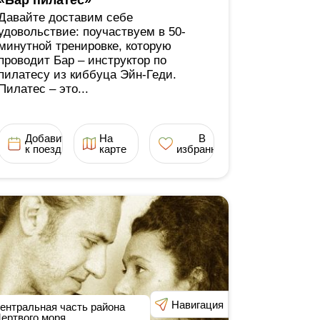
«Бар пилатес»
Давайте доставим себе
удовольствие: поучаствуем в 50-
минутной тренировке, которую
проводит Бар ‒ инструктор по
пилатесу из киббуца Эйн-Геди.
Пилатес ‒ это...
Добавить
На
В
к поездке
карте
избранное
Навигация
ентральная часть района
ертвого моря