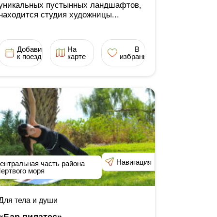
уникальных пустынных ландшафтов,
находится студия художницы...
Добавить
На
В
к поездке
карте
избранное
Навигация
ентральная часть района
ертвого моря
Для тела и души