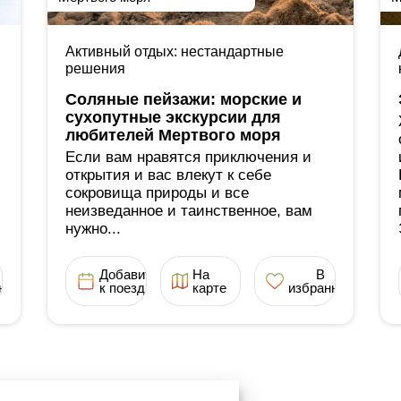
Активный отдых: нестандартные
решения
Соляные пейзажи: морские и
сухопутные экскурсии для
любителей Мертвого моря
Если вам нравятся приключения и
открытия и вас влекут к себе
сокровища природы и все
неизведанное и таинственное, вам
нужно...
Добавить
На
В
ное
к поездке
карте
избранное