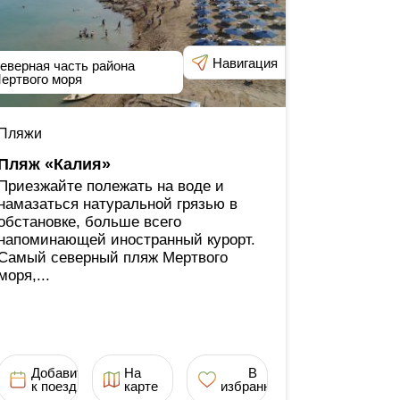
Навигация
еверная часть района
ертвого моря
Пляжи
Пляж «Калия»
Приезжайте полежать на воде и
намазаться натуральной грязью в
обстановке, больше всего
напоминающей иностранный курорт.
Самый северный пляж Мертвого
моря,...
Добавить
На
В
к поездке
карте
избранное