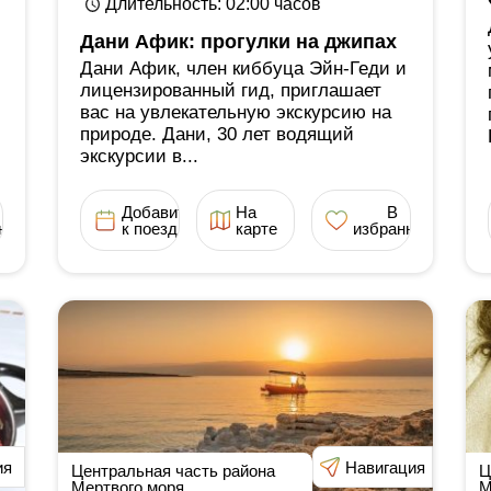
Длительность
: 02:00
часов
Дани Афик: прогулки на джипах
Дани Афик, член киббуца Эйн-Геди и
лицензированный гид, приглашает
вас на увлекательную экскурсию на
природе. Дани, 30 лет водящий
экскурсии в...
Добавить
На
В
ное
к поездке
карте
избранное
ия
Навигация
Центральная часть района
Ц
Мертвого моря
М