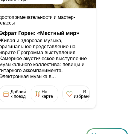
достопримечательности и мастер-
классы
Эфрат Горен: «Местный мир»
Живая и здоровая музыка,
оригинальное представление на
иврите Программа выступления
Камерное акустическое выступление
музыкального коллектива: певицы и
гитарного аккомпанимента.
Электронная музыка в...
Добавить
На
В
к поездке
карте
избранное