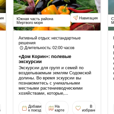
ия
Навигация
Южная часть района
С
Мертвого моря
М
Активный отдых: нестандартные
решения
Длительность
: 02:00
часов
«Дом Корин»: полевые
экскурсии
Экскурсии для групп и семей по
возделываемым землям Содомской
долины. Во время эскурсии вы
познакомитесь с уникальными
местными растениеводческими
хозяйствами, которые,...
Добавить
На
В
ное
к поездке
карте
избранное