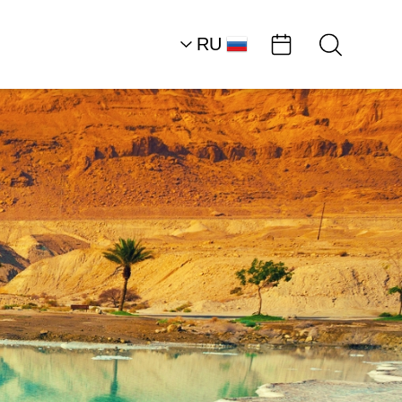
RU
AR
HE
EN
Южная часть района
Мертвого моря
Рестораны
Кафе «Грег»