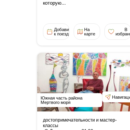
которую...
Добавить
На
В
к поездке
карте
избран
Навигац
Южная часть района
Мертвого моря
достопримечательности и мастер-
классы