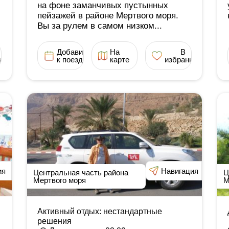
на фоне заманчивых пустынных
пейзажей в районе Мертвого моря.
Вы за рулем в самом низком...
Добавить
На
В
ное
к поездке
карте
избранное
ия
Навигация
Центральная часть района
Ц
Мертвого моря
М
Активный отдых: нестандартные
решения