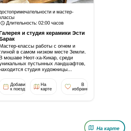
достопримечательности и мастер-
классы
Длительность
: 02:00
часов
Галерея и студия керамики Эсти
Барак
Мастер-классы работы с огнем и
глиной в самом низком месте Земли.
В мошаве Неот-ха-Кикар, среди
уникальных пустынных ландшафтов,
находится студия художницы...
Добавить
На
В
к поездке
карте
избранное
На карте