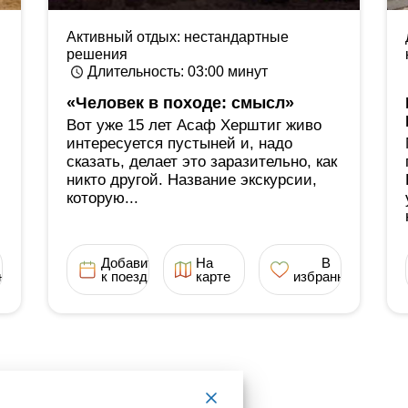
Активный отдых: нестандартные
решения
Длительность
: 03:00
минут
«Человек в походе: смысл»
Вот уже 15 лет Асаф Херштиг живо
интересуется пустыней и, надо
сказать, делает это заразительно, как
никто другой. Название экскурсии,
которую...
Добавить
На
В
ное
к поездке
карте
избранное