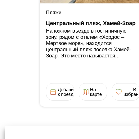
Пляжи
Центральный пляж, Хамей-Зоар
На южном въезде в гостиничную
зону, рядом с отелем «Хордос ‒
Мертвое море», находится
центральный пляж поселка Хамей-
Зоар. Это место называется...
Добавить
На
В
к поездке
карте
избран