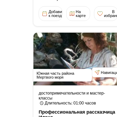
Добавить
На
В
к поездке
карте
избран
Навигац
Южная часть района
Мертвого моря
достопримечательности и мастер-
классы
Длительность
: 01:00
часов
Профессиональная рассказчица