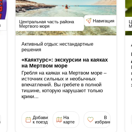
Навигация
Центральная часть района
Ц
я
Мертвого моря
М
Активный отдых: нестандартные
решения
«Каяктурс»: экскурсии на каяках
на Мертвом море
Гребля на каяках на Мертвом море ‒
источник сильных и необычных
впечатлений. Вы гребете в полной
тишине, которую нарушают только
крики...
Добавить
На
В
ное
к поездке
карте
избранное