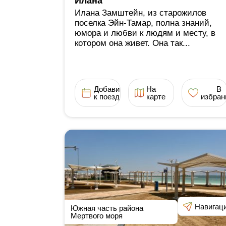
Илана
Илана Замштейн, из старожилов
поселка Эйн-Тамар, полна знаний,
юмора и любви к людям и месту, в
котором она живет. Она так...
Добавить
На
В
к поездке
карте
избран
Навигац
Южная часть района
Мертвого моря