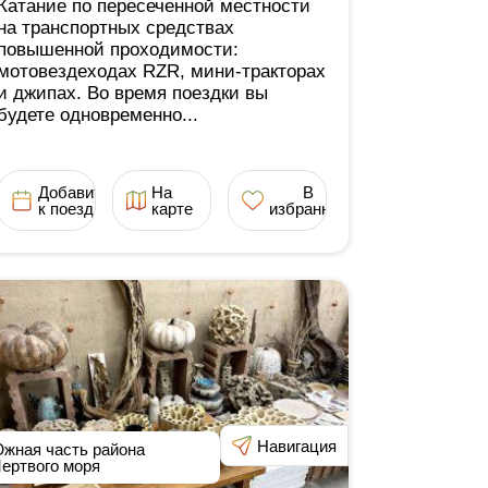
Катание по пересеченной местности
на транспортных средствах
повышенной проходимости:
мотовездеходах RZR, мини-тракторах
и джипах. Во время поездки вы
будете одновременно...
Добавить
На
В
к поездке
карте
избранное
Навигация
жная часть района
ертвого моря