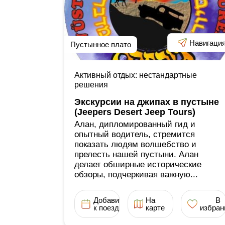
Навигаци
Пустынное плато
Активный отдых: нестандартные
решения
Экскурсии на джипах в пустыне
(Jeepers Desert Jeep Tours)
Алан, дипломированный гид и
опытный водитель, стремится
показать людям волшебство и
прелесть нашей пустыни. Алан
делает обширные исторические
обзоры, подчеркивая важную...
Добавить
На
В
к поездке
карте
избран