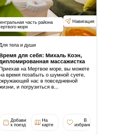
Навигация
ентральная часть района
ертвого моря
Для тела и души
Время для себя: Михаль Коэн,
дипломированная массажистка
Приехав на Мертвое море, вы можете
на время позабыть о шумной суете,
окружающей нас в повседневной
жизни, и погрузиться в...
Добавить
На
В
к поездке
карте
избранное