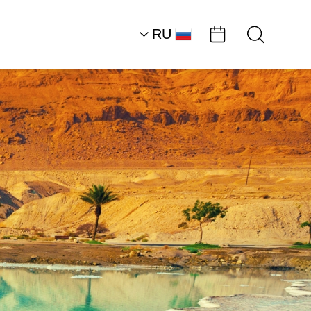
RU
AR
HE
EN
Южная часть района
Мертвого моря
Пляжи
Раздельный пляж:
мужской…