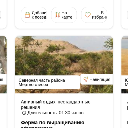
Добавить
На
В
ное
к поездке
карте
избранное
ия
Навигация
Северная часть района
Ю
Мертвого моря
М
Активный отдых: нестандартные
решения
Длительность
: 01:30
часов
Ферма по выращиванию