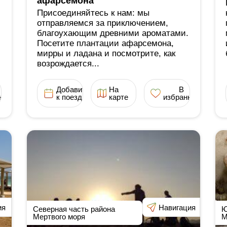
афарсемона
Присоединяйтесь к нам: мы
отправляемся за приключением,
благоухающим древними ароматами.
Посетите плантации афарсемона,
мирры и ладана и посмотрите, как
возрождается...
Добавить
На
В
ное
к поездке
карте
избранное
ия
Навигация
Северная часть района
Ю
Мертвого моря
М