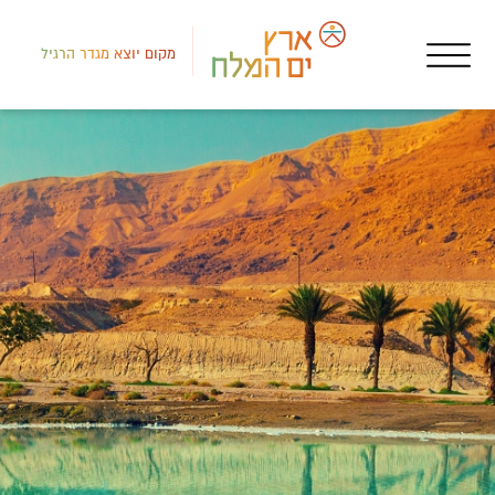
מקום יוצא מגדר הרגיל
לב י
גוף
בר 