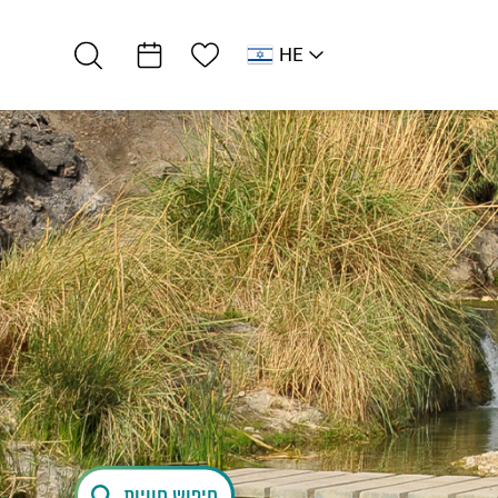
רשימת מועדפים
HE
AR
RU
לב ים המלח
אירוח כפרי
סוויטה נוף לים…
חיפוש חוויות