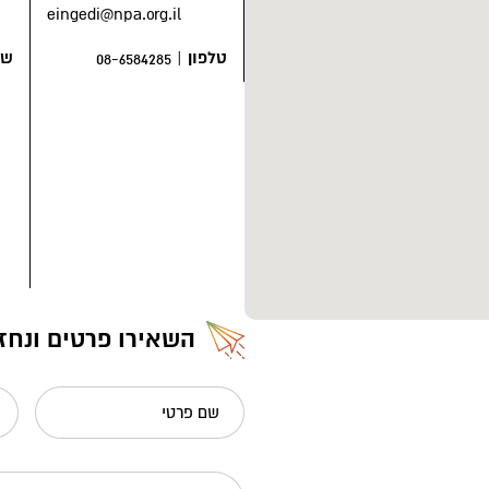
ו התפרנסו בעיקר מחקלאות
eingedi@npa.org.il
ו בית הכנסת, נמצאים באמצע
נסת הוא רצפת פסיפס ובה כמה
טלפון
|
שע
08-6584285
קריה" – כנראה סוד גידול
זלות.
מעין עין גדי, אך לפני
רגו פה באחד מין האסונות
 בים המלח. באחד הלילות הם נרדמו בתל
נים והבעירו רימוני יד
ץ נהרגו 7 חניכים ומדריך ונפצעו 14 חניכים. כשנה לאחר מכן הוצבה במקום
בעליית השומר-הצעיר למצדה פסח
ות, המסע לא עצר מלכת". ב – 1972 הוצבה במקום גם אנדרטה בצורת ספסל
השאירו פרטים ונחז
ה ישי, מעלה עין גדי, מעלה בני
 המיועדים למיטיבי לכת
שם פרטי
שהפכו את עין גדי לביתם.
 בסכנת הכחדה, אך לאחר