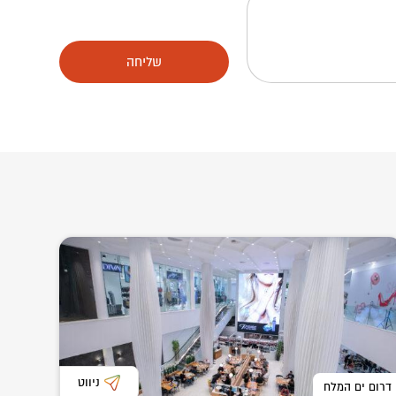
שליחה
ניווט
דרום ים המלח