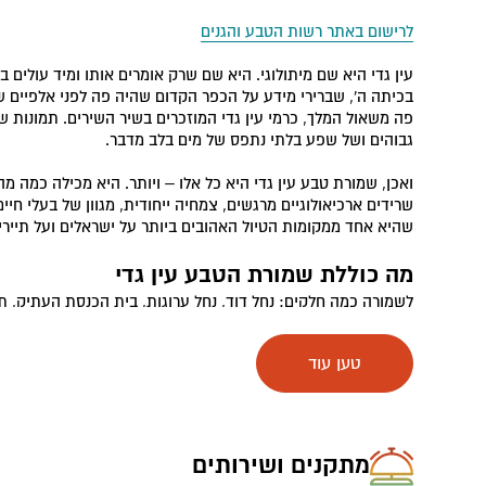
לרישום באתר רשות הטבע והגנים
עין גדי היא שם מיתולוגי. היא שם שרק אומרים אותו ומיד עולים 
בכיתה ה', שברירי מידע על הכפר הקדום שהיה פה לפני אלפיים 
פה משאול המלך, כרמי עין גדי המוזכרים בשיר השירים. תמונות ש
גבוהים ושל שפע בלתי נתפס של מים בלב מדבר.
ואכן, שמורת טבע עין גדי היא כל אלו – ויותר. היא מכילה כמה מ
שרידים ארכיאולוגיים מרגשים, צמחיה ייחודית, מגוון של בעלי חיי
שהיא אחד ממקומות הטיול האהובים ביותר על ישראלים ועל תיירי
מה כוללת שמורת הטבע עין גדי
רמת המדבר.
טען עוד
נחל דוד
– נתחיל מהפופולרי שבהם – הנחל שקיבל את שמו מדוד
המלכותית נמצאת סביב לו – מצד אחד הר ישי, אבי דוד, ומן הצד 
של דוד. הנחל זכה לפופולריות שלו הודות לשילוב של יופי מרהיב ו
המדבריים שבהם תוך הליכה קצרה וקלה תזכו להגיע ללב טבע פראי
מפלים גבוהים שבוקעים מלב האדמה ומזרימים מים צוננים, ששהו 
מתקנים ושירותים
היישר אל המטיילים הצמאים לקצת קרירות. הטיול בנחל דוד נע בין