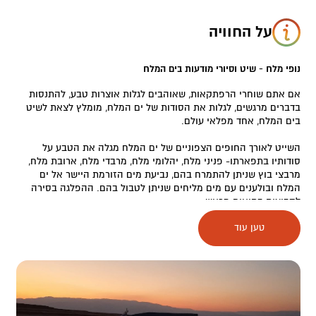
על החוויה
נופי מלח - שיט וסיורי מודעות בים המלח
אם אתם שוחרי הרפתקאות, שאוהבים לגלות אוצרות טבע, להתנסות
בדברים מרגשים, לגלות את הסודות של ים המלח, מומלץ לצאת לשיט
בים המלח, אחד מפלאי עולם.
השייט לאורך החופים הצפוניים של ים המלח מגלה את הטבע על
סודותיו בתפארתו- פניני מלח, יהלומי מלח, מרבדי מלח, ארובת מלח,
מרבצי בוץ שניתן להתמרח בהם, נביעת מים הזורמת היישר אל ים
המלח ובולענים עם מים מליחים שניתן לטבול בהם. ההפלגה בסירה
לקבוצות בתיאום מראש.
טען עוד
נקודת מפגש, קיבוץ מצפה שלם בצומת כביש 90