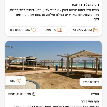
רונית הלל דרך הצבע
רונית היא דמות יוצאת דופן - אמנית צבע וטבע ,דוגלת בסביבתנות,
מנחת התנסויות בארץ ים המלח ומלווה סדנאות אמנות. יוזמת
דרך...
הוספה לטיול שלי
על המפה
שמירה למועדפים
ניווט
דרום ים המלח
חופים
משך
: 08:00
שעות
חוף חמי זוהר
בכניסה הדרומית למתחם המלונות, סמוך למלון הרודס ים המלח,