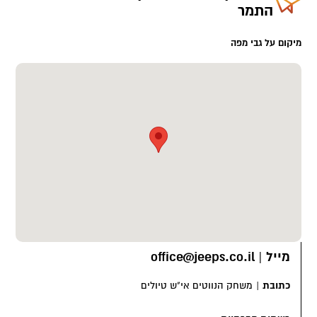
התמר
https://youtu.be/HpUWm-Jtxg0
מיקום על גבי מפה
למרות ששני הסרטונים מצולמים בג'יפים ככלי תחבורה כאמור המשחק
מותאם לרכבים פרטיים, אופניים, ברגל או בג'יפים 🙂
באים להרפתקה, לחפש את האוצר?
מוזמנים לחוויה ארץ ישראלית מידע בדף מי אנחנו באתר:
http://www.navat.co.il/whoweare/
מייל
|
office@jeeps.co.il
כתובת
|
משחק הנווטים אי"ש טיולים