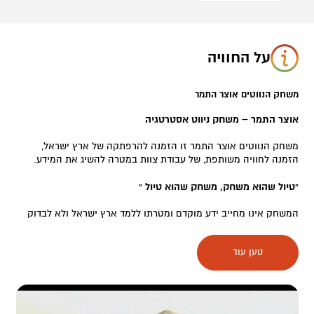
על החוויה
משחק הנווטים אוצר התמר
אוצר התמר – משחק ניווט אסטרטגיה
משחק הנווטים אוצר התמר זו הזמנה להרפתקה של ארץ ישראל,
הזמנה לחוויה משותפת, של עבודת צוות במטרה להשיג את המידע.
"טיול שהוא משחק, משחק שהוא טיול "
המשחק אינו מחייב ידע מוקדם ומטרתו ללמד ארץ ישראל ולא לבדוק
ידע.
טען עוד
המשחק מותאם לרכבים פרטים, ובג'יפים בהתאמה, באופניים או ברגל
לבחירת הלקוח,
המשחק מתאים גם למשפחות עם ילדים בגילאי 3-4 שנים ומעלה, וגם
כיום גיבוש, יום כייף או סדנת ניהול לחברות וארגונים בשילוב אנשי