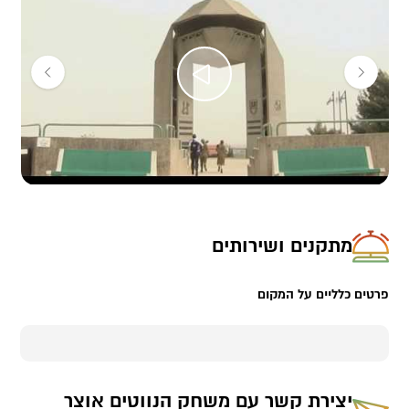
מקצוע נוספים כגון יועצים ארגוניים…
כאמור משחק הנווטים מותאם לקהלים שונים.
אפשר לשחק לבד, לרכוש ערכה ולצאת לשטח, אפשר לשחק כמשפחה
ואפשר כיום כייף, יום גיבוש של הארגון/החברה שאתם עובדים,
אל תהססו ליצור קשר, נשמח לספר לכם יותר!!!
קישורים:
סרטון משחק הנווטים שצולם ונערך על ידי חיל החינוך בצה"ל עת
המשחק היה חידת הגמר בחידון צה"ל:
https://youtu.be/hW5uMCFAEqA
מתקנים ושירותים
אתר הנווטים :
www.NaVaT.co.il
פרטים כלליים על המקום
כיצד משחקים מקוצר:
www.NaVaT.co.il/htp
לסיום סרטון משחק הנווטים שצולם ונערך על ידי מועדון לנדרובר,
מועדון מפואר שקיים כבר שני משחקים עם לקוחותיו באזורים שונים,
יצירת קשר עם
משחק הנווטים אוצר
שימו לב למגוון הגילאים המשחק בסרטון זה.