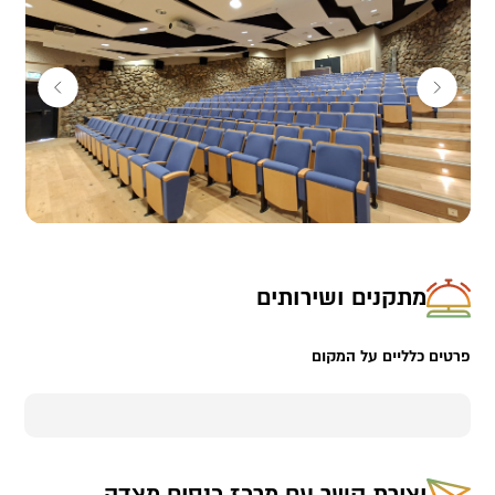
והקרנה איכותית,
לצד חוויית צפייה ונוחות ברמה הגבוהה ביותר.
לרשותכם מרפסת אירוח רחבה הצופה להרי מואב.
בואו לקיים אירוע במקום אייקוני שבו ההיסטוריה והטבע נפגשים
.
לפרטים נוספים ניתן לפנות אל:
טלי חסון, מנהלת אירועים בחכ"ל, בנייד-
0503102037
מתקנים ושירותים
פרטים כלליים על המקום
יצירת קשר עם
מרכז כנסים מצדה