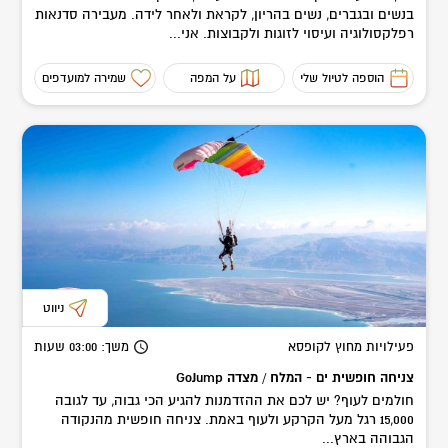
בנשים ובגברים, נשים בהריון, לקראת ולאחר לידה. מעבירה סדנאות
רפלקסולוגיה ועיסוי לזוגות ולקבוצות. אני...
הוספה לטיול שלי
על המפה
שמירה למועדפים
ניווט
פעילויות מחוץ לקופסא
משך
: 03:00
שעות
צניחה חופשית ים - המלח / מצדה GoJump
חולמים לעוף? יש לכם את ההזדמנות להגיע הכי גבוה, עד לגובה
15,000 רגל מעל הקרקע ולעוף באמת. צניחה חופשית מהנקודה
הגבוהה בארץ...