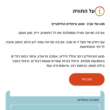
על החוויה
מגע של אביב -מגוון טיפולים הוליסטיים
אביבה מציעה חוויה שמשלבת את כל החושים, ריח, מגע וטעם.
עם ניסיון של מעל ל-15 שנה, אביבה מביאה עמה ידע נרחב והמון אהבה
לריפוי והתחדשות.
מגוון הטיפולים רחב וכולל פילינג, אמבט פראפין, עיסוי כפות רגליים
באמצעות מקלות, טיפול בנרות עשויים שעוות דבורים, טיפול באבני
בזלת חמות, בכוסות רוח, ארומתרפיה ועוד.
חוויה בלתי נשכחת ממטפלת עתירת ניסיון וידע ובאחד המקומות
טען עוד
הקסומים והיפים בעולם – עין גדי.
הטיפולים השונים מקנים רוגע ושלווה, ועם הקשבה פנימית האדם
מרפא את עצמו בשחרור הוליסטי.
הקליניקה ממוקמת בלב הגן הבוטני, בנוף פסטורלי ובסביבה מרגיעה.