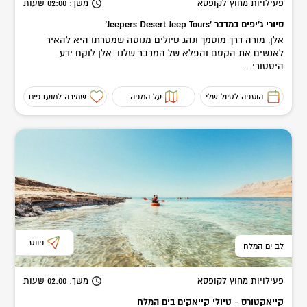
פעילויות מחוץ לקופסא
משך
: 02:00
שעות
סיורי ג'יפים במדבר 'Jeepers Desert Jeep Tours’
אלן, מורה דרך מוסמך ונהג טיולים מנוסה שמטרתו היא להאיר
לאנשים את הקסם והפלא של המדבר שלנו. אלן לוקח ידע
היסטורי...
הוספה לטיול שלי
על המפה
שמירה למועדפים
ניווט
לב ים המלח
פעילויות מחוץ לקופסא
משך
: 02:00
שעות
קייאקטורס - טיולי קייאקים בים המלח