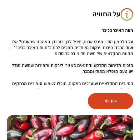
על החוויה
חוות האיכר בכיכר
על מלפפון הודי, תירס אדום, חציל לבן, דובדבן האהבה שמעתם? אלו
ועוד הרבה פירות וירקות מיוחדים מחכים לכם ב"חוות האיכר בכיכר" –
החווה החקלאית של משה מדיני בכיכר סדום.
בזכות מליחות הקרקע והתנאים באזור, לירקות והפירות שמשה מגדל
יש טעם מופלא מתוק וממכר.
בסיורים החקלאיים שנערכים במקום, תוכלו לשמוע סיפורים מרתקים
על תולדות היישוב היהודי בערבה, לבצע קטיף עצמי, לטעום זנים
חדשים של ירקות ופירות, ולהרגיש לכמה רגעים את החיבור הפשוט
טען עוד
לתוצרת האדמה.
חוויה מרתקת לכל המשפחה המתאימה גם לקבוצות קטנות וגדולות.