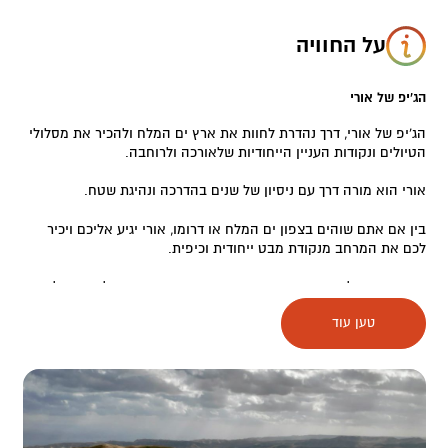
על החוויה
הג'יפ של אורי
הג'יפ של אורי, דרך נהדרת לחוות את ארץ ים המלח ולהכיר את מסלולי
הטיולים ונקודות העניין הייחודיות שלאורכה ולרוחבה.
אורי הוא מורה דרך עם ניסיון של שנים בהדרכה ונהיגת שטח.
בין אם אתם שוהים בצפון ים המלח או דרומו, אורי יגיע אליכם ויכיר
לכם את המרחב מנקודת מבט ייחודית וכיפית.
בצפון ים המלח מציע אורי נגיעה בהיסטוריה העשירה של האזור לאורך
השנים דוגמת ביקור במערות נזירים מסתוריות וסיפורים על מפעל
טען עוד
האשלג הראשון וההתיישבות החלוצית.
בדרום ים המלח, תוכלו לבקר עם אורי בהר סדום, בפסלה הטבעי של
אשת לוט, במסלולי החווארים המסעירים ועוד..
הנאה בדרך…