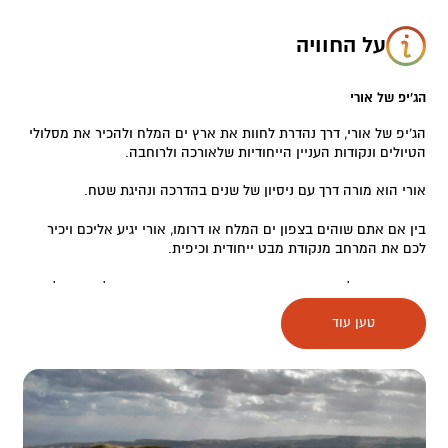
על החוויה
הג'יפ של אורי
הג'יפ של אורי, דרך נהדרת לחוות את ארץ ים המלח ולהכיר את מסלולי
הטיולים ונקודות העניין הייחודיות שלאורכה ולרוחבה.
אורי הוא מורה דרך עם ניסיון של שנים בהדרכה ונהיגת שטח.
בין אם אתם שוהים בצפון ים המלח או דרומו, אורי יגיע אליכם ויכיר
לכם את המרחב מנקודת מבט ייחודית וכיפית.
בצפון ים המלח מציע אורי נגיעה בהיסטוריה העשירה של האזור לאורך
השנים דוגמת ביקור במערות נזירים מסתוריות וסיפורים על מפעל
טען עוד
האשלג הראשון וההתיישבות החלוצית.
בדרום ים המלח, תוכלו לבקר עם אורי בהר סדום, בפסלה הטבעי של
אשת לוט, במסלולי החווארים המסעירים ועוד..
הנאה בדרך…