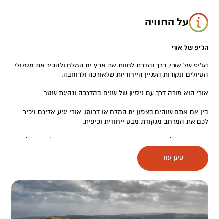
על החוויה
הג'יפ של אורי
הג'יפ של אורי, דרך נהדרת לחוות את ארץ ים המלח ולהכיר את מסלולי
הטיולים ונקודות העניין הייחודיות שלאורכה ולרוחבה.
אורי הוא מורה דרך עם ניסיון של שנים בהדרכה ונהיגת שטח.
בין אם אתם שוהים בצפון ים המלח או דרומו, אורי יגיע אליכם ויכיר
לכם את המרחב מנקודת מבט ייחודית וכיפית.
בצפון ים המלח מציע אורי נגיעה בהיסטוריה העשירה של האזור לאורך
השנים דוגמת ביקור במערות נזירים מסתוריות וסיפורים על מפעל
טען עוד
האשלג הראשון וההתיישבות החלוצית.
בדרום ים המלח, תוכלו לבקר עם אורי בהר סדום, בפסלה הטבעי של
אשת לוט, במסלולי החווארים המסעירים ועוד..
הנאה בדרך…