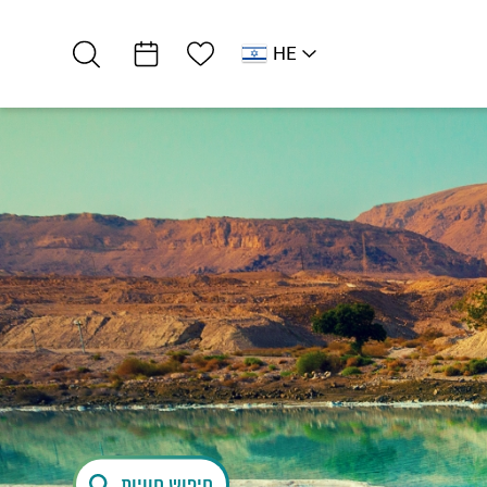
רשימת מועדפים
HE
EN
לב ים המלח
אטרקציות וסדנאות
מרכז מבקרים אהבה…
חיפוש חוויות