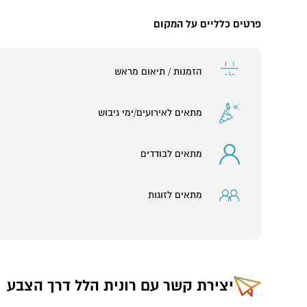
בהנחיה הקוראת לכלל החושים להוביל את היצירה בחומר,
בתהליך מעצים המאפשר התרחבות ופתיחות לפנימיותינו ולנפלא
פרטים כלליים על המקום
בסביבה המהדהד בנו. הפעילות בקבוצות 5-20משתתפים.
התנסויות מותאמות וייחודיות.
מתאימות לכולם.
הזמנות / תיאום מראש
מתאים לאירועים/ימי גיבוש
מתאים לבודדים
מתאים לזוגות
יצירת קשר עם
רונית הלל דרך הצבע