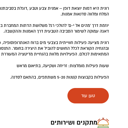
רונית היא דמות יוצאת דופן – אמנית צבע וטבע ,דוגלת בסביבתנו
המלח ומלווה סדנאות אמנות.
יוזמת דרך 'מהים אל י-ם' להולכי רגל משלושת הדתות המחברת בי
דאגה עמוקה לשימור הסביבה הטבעית דרך האמנות וההקשבה.
רונית מציעה פעילות חווייתית בצבעי מים ברוח האנתרופוסופיה, פ
ובהנחיה הקוראת לכלל החושים להוביל את היצירה בחומר. התנסויו
המתאימות לכולם. הפעילויות מלוות בהנחיית מדיטציה המעוררת 
שעות פעילות מומלצות: זריחה ושקיעה, בתיאום מראש
הפעילות בקבוצות קטנות 5-20 משתתפים, בהתאם לסדנה.
לביקור באתר של רונית-
anthroposophy-art.com
טען עוד
פעילות אמנותית במדבר ובים
.
פעילות חוויתית בצבעי מים ברוח האנתרופוסופיה.
התנסות בשיטה המאפשרת תנועה חופשית של קשת הצבעים הרווי
“רטוב על רטוב.” הפעילות בקבוצות קטנות 5-10משתתפים.
מתקנים ושירותים
פעילות חוויתית בפיסול