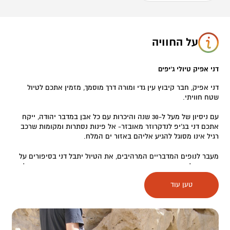
על החוויה
דני אפיק טיולי ג'יפים
דני אפיק, חבר קיבוץ עין גדי ומורה דרך מוסמך, מזמין אתכם לטיול
שטח חוויתי.
עם ניסיון של מעל ל-30 שנה והיכרות עם כל אבן במדבר יהודה, ייקח
אתכם דני בג’יפ לנדקרוזר מאובזר- אל פינות נסתרות ומקומות שרכב
רגיל אינו מסוגל להגיע אליהם באזור ים המלח.
מעבר לנופים המדבריים המרהיבים, את הטיול יתבל דני בסיפורים על
האזור, על התפתחות האנושות במדבר, סיפורי דת ומורשת, מידע על
הצמחייה המקומית וישפוך אור על התופעות הגיאולוגיות הייחודיות של
טען עוד
האזור.
ההרפתקנים מבינכם, אף יוכלו להעביר לילה ביחד עם דני בשטח,
ולחוות את החוויה המדברית על כל גווניה.