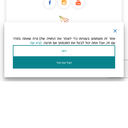
ניוזלטר
אתר זה משתמש בעוגיות כדי לשפר את החוויה שלך.נניח שאתה בסדר
כתובת הדוא"ל שלך
עם זה, אבל אתה יכול לבטל את הסכמתך אם תרצה.
קרא עוד
דחה
אני מאשר/ת שקראתי ומסכים/ה
למדיניות הפרטיות ולמדיניות
הקוקיז
של האתר.
קבל את הכל
בעל עסק? התחבר כאן
הצהרת נגישות
תקנון, תנאי שימוש ומדיניות פרטיות
הגדרות פרטיות