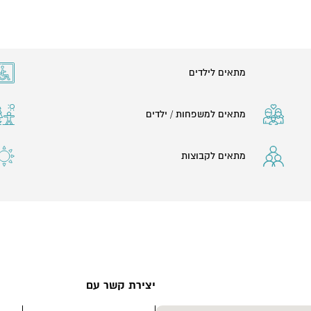
שם נמצאו ממצאים המלמדים על
של תל-ערד נראים ממרחק רב גם היום, חומה בעובי 2.4 מטרים ובאורך 1,200 מטרים
של 5 מטרים, עוקבת אחר קו פרשת המים לאורכה של
מתאים לילדים
סטלה פולחנית המרמזת על
מתאים למשפחות / ילדים
 דומים לאלו שנמצאו בעין גדי
חן.
מתאים לקבוצות
רידי מקדש, ככל הנראה מקדש
 ה-8 לפנה"ס, ונבנה על פי תכנית המשכן המתוארת
על בד בבד עם המקדש
ונים, רובם בכתב עברי קדום.
17 אוסטרקונים מוענו לאדם בשם אלישיב, כנראה מפקד המצודה בתל ערד. בבית נמצאו 3 חותמות
יצירת קשר עם
 סגור ובו מזרנים וחימום,