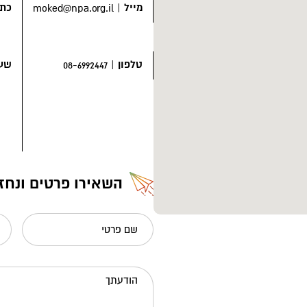
ניון מי שתייה ושירותים,
מייל
|
כתו
moked@npa.org.il
טלפון
|
שעו
08-6992447
כמה מיני צמחים ובעלי חיים
ריות הסמוך למקום, כמו-כן
ירוס השחום,
מין אנדמי
ת באר שבע
, מין ייחודי
ל זנב המסתיים בציצית,
השאירו פרטים ונחז
שם פרטי
הודעתך