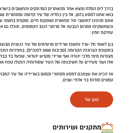
בדרך לים המלח נמצא אחד מהאתרים המרתקים והחשובים בישראל
בואו אתנו למסע בזמן, אל בין כתליה של עיר קדומה ומסתורית שמ
אתם תהפכו לתושבי עיר מפוארת ושוקקת חיים, מוקפת בחומה ענק
וכשתשקיפו ממרום הגבעה אל מרחבי הנגב הקסומים, תוכלו גם א
עתיקת יומין.
בגן לאומי תל-ערד נחשפו שרידים מרשימים של עיר כנענית מבוצ
בתקופת הברונזה הקדומה (סביבות 3000 לפ
מצודות מימי מלכי יהודה ואף שרידי מקדש יהודאי, שפעל בד בבד
אלו ועוד מעידים על חשיבותה של העיר שסודותיה התגלו טפח אח
אז הכינו את עצמכם למסע מסתורי וקסום בשרידיה של עיר המבו
טמונים סודות בני אלפי-שנים.
מה באתר?
טען עוד
העיר הכנענית
מוקפת בחומה רחבה, ולמרות שחלפו אלפי שנים מ
החיים הסוערים שהתקיימו תרגישו כבר בשער העיר.
בתי המגורים בעיר תוכננו כך שמי הגשם שניגרים על מדרון ההר נ
נחצבה באר בעומס של 16 מטרים, ככל הנראה בתקופה הישראלית הקדומה.
מתקנים ושירותים