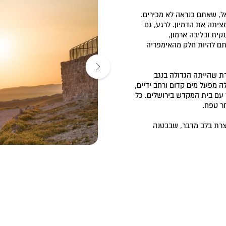
, שאתם כנראה לא מכירים.
ציתה את הדמיון. לרגע, גם
ית ובליבה ארמון,
תם להיות חלק מהאימפריה
רת שהייתה הגדולה בנגב
נה"ס), בחפירות התגלה מפעל מים קדום ורחב ידיים,
 עם בית המקדש בירושלים. כל
ר טפח.
צרת בלב מדבר, שבבטנה
אז שלבה פעם, את סממני
אספו
במאגר מים
– במרכזו