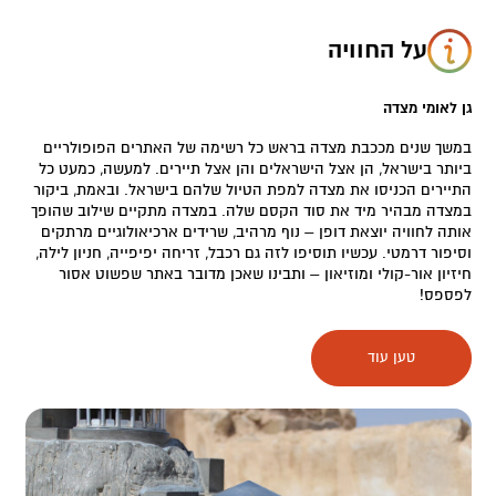
על החוויה
גן לאומי מצדה
במשך שנים מככבת מצדה בראש כל רשימה של האתרים הפופולריים
ביותר בישראל, הן אצל הישראלים והן אצל תיירים. למעשה, כמעט כל
התיירים הכניסו את מצדה למפת הטיול שלהם בישראל. ובאמת, ביקור
במצדה מבהיר מיד את סוד הקסם שלה. במצדה מתקיים שילוב שהופך
אותה לחוויה יוצאת דופן – נוף מרהיב, שרידים ארכיאולוגיים מרתקים
וסיפור דרמטי. עכשיו תוסיפו לזה גם רכבל, זריחה יפיפייה, חניון לילה,
חיזיון אור-קולי ומוזיאון – ותבינו שאכן מדובר באתר שפשוט אסור
לפספס!
להגיע לפסגה
טען עוד
יש 3 דרכים עיקריות להגיע לפסגת ההר:
שביל הנחש
– חביב בעיקר על מטפסים נחושים, בעלי כושר טוב וחיבה
לזריחות יפות. העלייה היא מכיוון מזרח (כביש 90), היא אורכת כשעה
וברמת קושי גבוהה. השביל נפתח כל יום שעה לפני הזריחה ונסגר שעה
לפני סגירת האתר.
שביל הסוללה
– קל וידידותי. מדובר בעלייה מתונה של כ-20 דקות,
ברמת קושי בינונית. ההגעה היא מכיוון מערב (כביש 3199 מכיוון ערד).