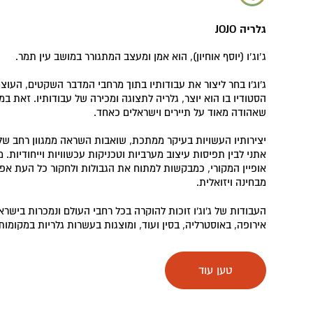
גלריה JOJO
ג’וג’ו (יוסף אוחיון), הוא אמן ומעצב המתגורר במושב עין תמר.
ג'וג'ו בחר ליצור את עבודותיו בתוך מרחבי המדבר השקטים, העוצ
הסטודיו בו הוא יוצר, גלריה לתצוגה ומכירה של עבודותיו. זאת ב
שאהודה מאוד על תיירים וישראלים כאחד.
יצירותיו העשויות בעיקר ממתכת, שואבות השראה ממגוון רחב של 
אתני לבין תפיסות עיצוב מערביות וטכניקות עכשוויות וייחודיות. מ
אופיין המקורי, כמבקשות למתוח את הגבולות ולחקור כל העת אפ
מבחינה ויזואלית.
העבודות של ג'וג'ו זוכות להוקרה בכל רחבי העולם ונמכרות בישר
אירופה, באוסטרליה, בסין ועוד, ומוצגות בעשרות גלריות במקומות 
מוצבות בחללי מגורים פרטיים, בחללים ציבוריים, בבתי עסק, בבתי מ
בסטודיו תוכלו להציץ על תהליך היצירה המלווה במפגש אישי וה
טען עוד
ביצירה מקורית. חוויה מקומית ואותנטית בגלריה של אמן בינלאומי.
לכתבה על הגלריה של JOJO
לחצו כאן