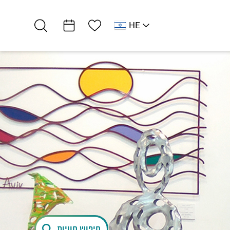
רשימת מועדפים
HE
AR
RU
EN
דרום ים המלח
חופים
חוף חמי זוהר
חיפוש חוויות