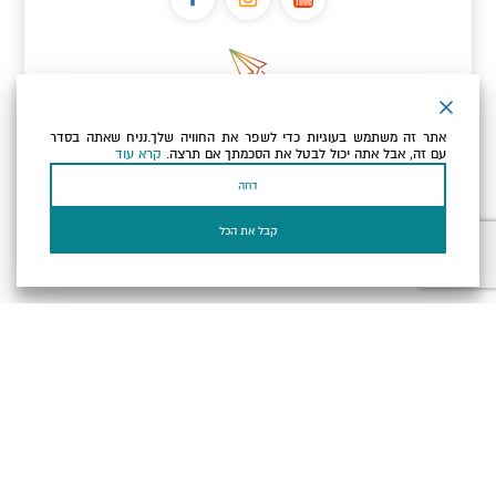
ניוזלטר
אתר זה משתמש בעוגיות כדי לשפר את החוויה שלך.נניח שאתה בסדר
כתובת הדוא"ל שלך
עם זה, אבל אתה יכול לבטל את הסכמתך אם תרצה.
קרא עוד
דחה
אני מאשר/ת שקראתי ומסכים/ה
למדיניות הפרטיות ולמדיניות
הקוקיז
של האתר.
קבל את הכל
בעל עסק? התחבר כאן
הצהרת נגישות
תקנון, תנאי שימוש ומדיניות פרטיות
הגדרות פרטיות
Powered by