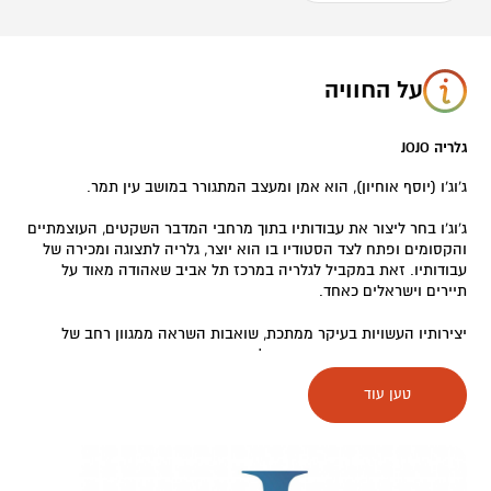
על החוויה
גלריה JOJO
ג’וג’ו (יוסף אוחיון), הוא אמן ומעצב המתגורר במושב עין תמר.
ג'וג'ו בחר ליצור את עבודותיו בתוך מרחבי המדבר השקטים, העוצמתיים
והקסומים ופתח לצד הסטודיו בו הוא יוצר, גלריה לתצוגה ומכירה של
עבודותיו. זאת במקביל לגלריה במרכז תל אביב שאהודה מאוד על
תיירים וישראלים כאחד.
יצירותיו העשויות בעיקר ממתכת, שואבות השראה ממגוון רחב של
מקורות וממזגות בין עיצוב אתני לבין תפיסות עיצוב מערביות וטכניקות
עכשוויות וייחודיות. מיזוג זה מקנה ליצירותיו את אופיין המקורי,
טען עוד
כמבקשות למתוח את הגבולות ולחקור כל העת אפשרויות חדשות
ומפתיעות מבחינה ויזואלית.
העבודות של ג'וג'ו זוכות להוקרה בכל רחבי העולם ונמכרות בישראל,
בארצות הברית, בארצות אירופה, באוסטרליה, בסין ועוד, ומוצגות