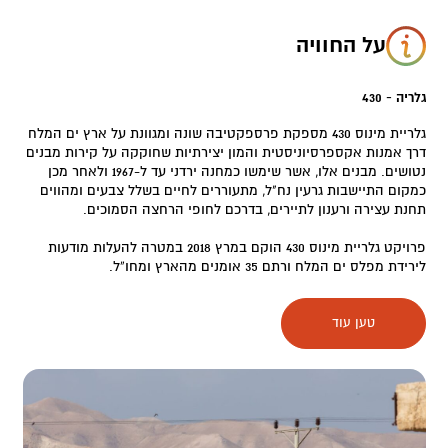
על החוויה
גלריה - 430
גלריית מינוס 430 מספקת פרספקטיבה שונה ומגוונת על ארץ ים המלח
דרך אמנות אקספרסיוניסטית והמון יצירתיות שחוקקה על קירות מבנים
נטושים. מבנים אלו, אשר שימשו כמחנה ירדני עד ל-1967 ולאחר מכן
כמקום התיישבות גרעין נח"ל, מתעוררים לחיים בשלל צבעים ומהווים
תחנת עצירה ורענון לתיירים, בדרכם לחופי הרחצה הסמוכים.
פרויקט גלריית מינוס 430 הוקם במרץ 2018 במטרה להעלות מודעות
לירידת מפלס ים המלח ורתם 35 אומנים מהארץ ומחו”ל.
גלריית מינוס 430 הינה מרחב פתוח של אומנות, אמירה ונוף. הצלת ים
טען עוד
המלח, חיות וטבע המקום, ודו הקיום השורר בין תושבי האזור
המרכיבים פסיפס של כל שלושת הדתות הגדולות – עומדים בחזית
היצירות שהגלריה מבקשת לדון בהן, ועושה זאת באמנות מרתקת
וייחודית.