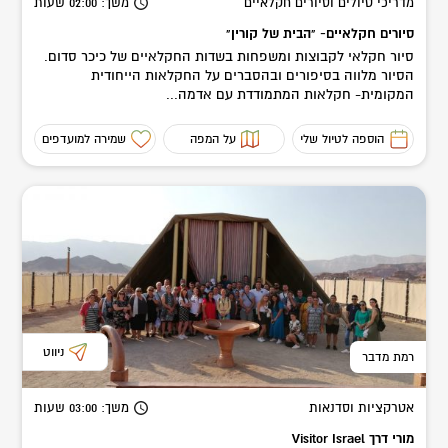
מדריכי טיולים וסיורים חקלאיים
משך
: 02:00
שעות
סיורים חקלאיים- "הבית של קורין"
סיור חקלאי לקבוצות ומשפחות בשדות החקלאיים של כיכר סדום.
הסיור מלווה בסיפורים ובהסברים על החקלאות הייחודית
המקומית- חקלאות המתמודדת עם אדמה...
הוספה לטיול שלי
על המפה
שמירה למועדפים
ניווט
רמת מדבר
אטרקציות וסדנאות
משך
: 03:00
שעות
מורי דרך Visitor Israel